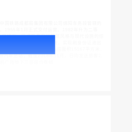
涪城区，是中国铁路成都局集团有限公司绵阳车务段管辖的
1955年1月正式交付运营。1982年升为二等
重建站房竣工，建成兼具汉代建筑风格与现代设施的综
户外广告 北京社区道闸广告 北京小区道闸广告投放价格
2020年6月启用电子客票系统，实现刷身份证进出
￥1100.00
房建设截至2020年，站房面积15167平方米，
汽车总站，截至2018年11月，日均发送旅客2.
成站前广场地下三层综合枢纽
户外广告 天津社区道闸广告 天津小区道闸广告投放价格
￥1100.00