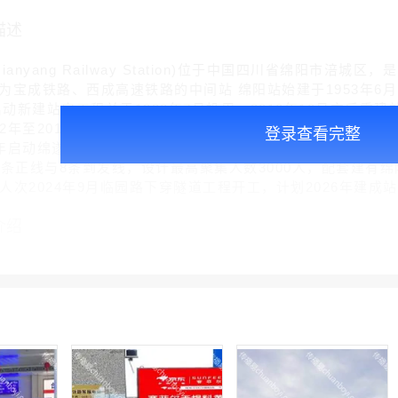
描述
nyang Railway Station)位于中国四川省绵阳市
为宝成铁路、西成高速铁路的中间站 绵阳站始建于1953年6月，
年启动新建站房工程并于1990年7月投用。2010年10月灾后
012年至2014年实施站场改造工程，新增高站台和有柱风雨棚 
登录查看完整
24年启动绵遂内铁路站房改扩建前期工作，计划实施站场改造及新站
4条正线与8条到发线，设计最高聚集人数3000人，配套建有绵阳
4万人次2024年9月临园路下穿隧道工程开工，计划2026年建
介绍