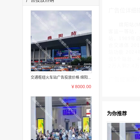
广告位详细
绵阳站(Mia
客运一等站，
站，1989
合交通体 2
站功能 20
设5个站台、
2万人到2.
交通枢纽火车站广告投放价格 绵阳...
广告位案例
￥8000.00
为你推荐