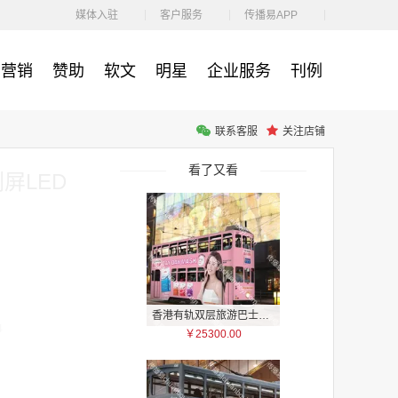
￥1100.00
媒体入驻
客户服务
传播易APP
营销
赞助
软文
明星
企业服务
刊例
联系客服
关注店铺
户外广告 河北社区道闸广告 河北小区道闸广告投放价格
￥1100.00
看了又看
屏LED
香港有轨双层旅游巴士车身广告
4
￥25300.00