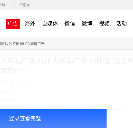
社群
传播号
广告
海外
自媒体
微信
微博
视频
活动
绵阳站 独立刷屏LED屏幕广告
火车站广告 绵阳火车站广告 绵阳站 独立刷
屏幕广告
面向地区： 绵阳市
分类：火车站
收费模式：cpt
广告投放注意事项：媒体尺寸：2.7*1.25,播出频次：15秒195次/天/ ,块媒体数量块：
登录查看完整
￥7000.00
价格：