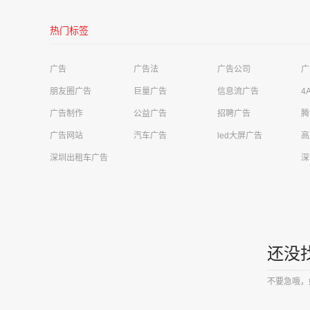
热门标签
广告
广告法
广告公司
广
朋友圈广告
巨量广告
信息流广告
4
河源美年大健康管理公司华达健康体检中心需求
高铁站广告
广告制作
公益广告
招聘广告
腾
广告网站
汽车广告
led大屏广告
高
成都极简科技有限公司需求
移动广告
深圳出租车广告
深
四川卓越云帆信息技术有限公司需求
财经投资广告
荣先文化传媒有限公司需求
商超广告
上海同济工程咨询有限公司需求
电梯广告
东莞市汇祯商贸有限公司需求
电梯广告
还没
广西文梦传媒有限公司需求
客运站广告
不要急哦，
江苏优梦传媒需求
商超广告