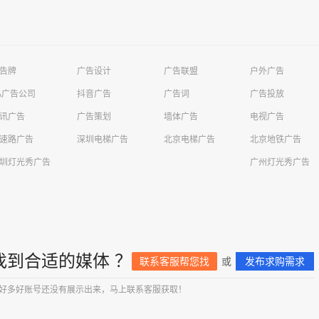
告牌
广告设计
广告联盟
户外广告
A广告公司
抖音广告
广告词
广告投放
讯广告
广告策划
墙体广告
电视广告
速路广告
深圳电梯广告
北京电梯广告
北京地铁广告
圳灯光秀广告
广州灯光秀广告
找到合适的媒体 ？
联系客服帮您找
或
发布求购需求
好多好账号还没有展示出来，马上联系客服获取！