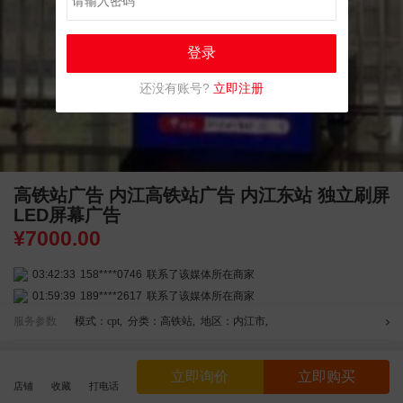
登录
还没有账号?
立即注册
高铁站广告 内江高铁站广告 内江东站 独立刷屏
LED屏幕广告
¥
7000.00
03:42:33
158****0746
联系了该媒体所在商家
01:59:39
189****2617
联系了该媒体所在商家
12:40:20
177****7961
联系了该媒体所在商家
服务参数
模式：cpt
,
分类：高铁站
,
地区：内江市
,
04:12:36
181****8167
联系了该媒体所在商家
04:16:44
181****0078
联系了该媒体所在商家
资金安全
商家实名
全程监管
立即询价
立即购买
01:50:54
192****2334
联系了该媒体所在商家
店铺
收藏
打电话
请选择线上担保交易，线下交易资金安全不受平台保护