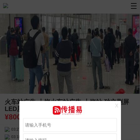
火车站广告 上饶火车站广告 上饶站 独立刷屏
X
LED屏幕广告
¥
8000.00
03:27:46
181****7631
联系了该媒体所在商家
03:18:49
173****0620
联系了该媒体所在商家