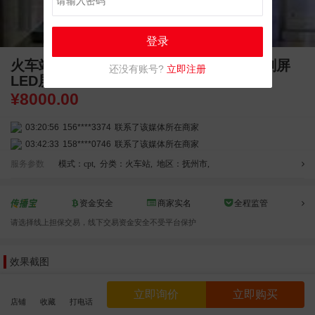
登录
火车站广告 抚州火车站广告 抚州站 独立刷屏
还没有账号?
立即注册
LED屏幕广告
¥
8000.00
03:20:56
156****3374
联系了该媒体所在商家
03:42:33
158****0746
联系了该媒体所在商家
01:59:39
189****2617
联系了该媒体所在商家
服务参数
模式：cpt
,
分类：火车站
,
地区：抚州市
,
12:40:20
177****7961
联系了该媒体所在商家
04:12:36
181****8167
联系了该媒体所在商家
资金安全
商家实名
全程监管
04:16:44
181****0078
联系了该媒体所在商家
请选择线上担保交易，线下交易资金安全不受平台保护
01:50:54
192****2334
联系了该媒体所在商家
03:40:56
157****6971
联系了该媒体所在商家
效果截图
10:08:47
155****5272
联系了该媒体所在商家
02:32:27
176****3456
联系了该媒体所在商家
立即询价
立即购买
04:09:07
182****6963
联系了该媒体所在商家
店铺
收藏
打电话
11:44:28
130****3379
联系了该媒体所在商家