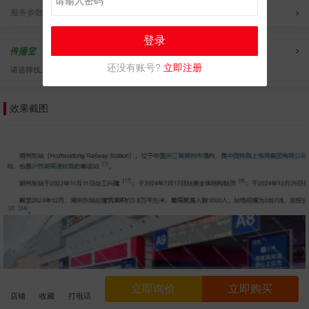
03:18:49
173****0620
联系了该媒体所在商家
服务参数
模式：cpt
,
分类：高铁站
,
地区：湖州市
,
03:20:56
156****3374
联系了该媒体所在商家
登录
03:42:33
158****0746
联系了该媒体所在商家
资金安全
商家实名
全程监管
01:59:39
189****2617
联系了该媒体所在商家
还没有账号?
立即注册
请选择线上担保交易，线下交易资金安全不受平台保护
12:40:20
177****7961
联系了该媒体所在商家
04:12:36
181****8167
联系了该媒体所在商家
效果截图
04:16:44
181****0078
联系了该媒体所在商家
01:50:54
192****2334
联系了该媒体所在商家
03:40:56
157****6971
联系了该媒体所在商家
10:08:47
155****5272
联系了该媒体所在商家
02:32:27
176****3456
联系了该媒体所在商家
04:09:07
182****6963
联系了该媒体所在商家
11:44:28
130****3379
联系了该媒体所在商家
08:36:41
191****0991
联系了该媒体所在商家
05:24:34
186****8762
联系了该媒体所在商家
10:41:47
139****8472
联系了该媒体所在商家
02:28:16
183****1249
联系了该媒体所在商家
立即询价
立即购买
05:13:40
159****9700
联系了该媒体所在商家
店铺
收藏
打电话