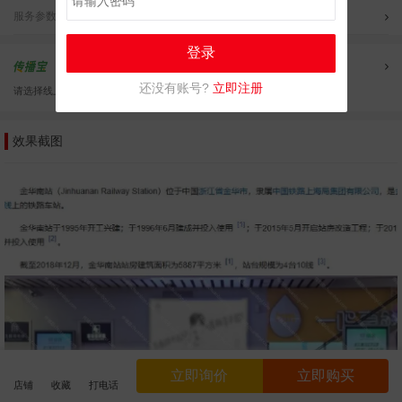
03:18:49
173****0620
联系了该媒体所在商家
服务参数
模式：cpt
,
分类：高铁站
,
地区：金华市
,
03:20:56
156****3374
联系了该媒体所在商家
登录
03:42:33
158****0746
联系了该媒体所在商家
资金安全
商家实名
全程监管
01:59:39
189****2617
联系了该媒体所在商家
还没有账号?
立即注册
请选择线上担保交易，线下交易资金安全不受平台保护
12:40:20
177****7961
联系了该媒体所在商家
04:12:36
181****8167
联系了该媒体所在商家
效果截图
04:16:44
181****0078
联系了该媒体所在商家
01:50:54
192****2334
联系了该媒体所在商家
03:40:56
157****6971
联系了该媒体所在商家
10:08:47
155****5272
联系了该媒体所在商家
02:32:27
176****3456
联系了该媒体所在商家
04:09:07
182****6963
联系了该媒体所在商家
11:44:28
130****3379
联系了该媒体所在商家
08:36:41
191****0991
联系了该媒体所在商家
05:24:34
186****8762
联系了该媒体所在商家
10:41:47
139****8472
联系了该媒体所在商家
02:28:16
183****1249
联系了该媒体所在商家
立即询价
立即购买
05:13:40
159****9700
联系了该媒体所在商家
店铺
收藏
打电话