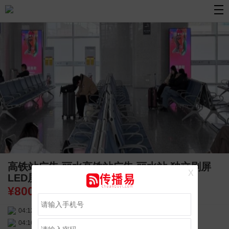
高铁站广告 丽水高铁站广告 丽水站 独立刷屏
X
LED屏幕广告
¥
8000.00
04:12:36
181****8167
联系了该媒体所在商家
04:16:44
181****0078
联系了该媒体所在商家