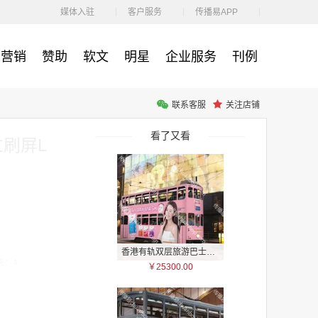
￥1100.00
媒体入驻
客户服务
传播易APP
营销
赞助
软文
明星
企业服务
刊例
联系客服
关注店铺
户外广告 河北社区道闸广告 河北小区道闸广告投放价格
￥1100.00
看了又看
立刷屏L
香港有轨双层旅游巴士车身广告
块：4
￥25300.00