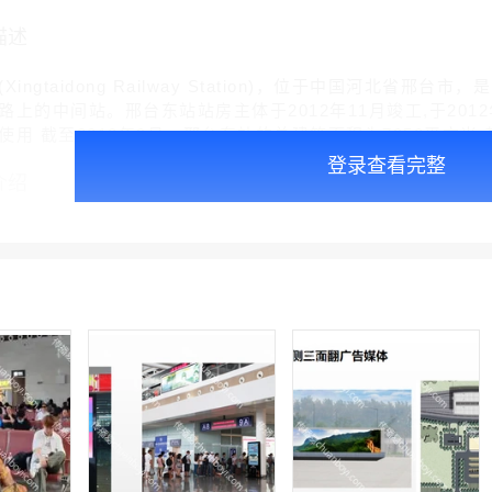
描述
ngtaidong Railway Station)，位于中国河北省
路上的中间站。邢台东站站房主体于2012年11月竣工,于201
用 截至2012年9月，邢台东站的总建筑面积为7950平方米;
登录查看完整
介绍