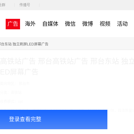
社群
传播号
广告
海外
自媒体
微信
微博
视频
活动
邢台东站 独立刷屏LED屏幕广告
高铁站广告 邢台高铁站广告 邢台东站 独
ED屏幕广告
面向地区： 邢台市
分类：高铁站
收费模式：cpt
广告投放注意事项：媒体尺寸：2.97*1.34，播出频次：15秒195次/天/块，媒体数量
登录查看完整
￥8000.00
价格：