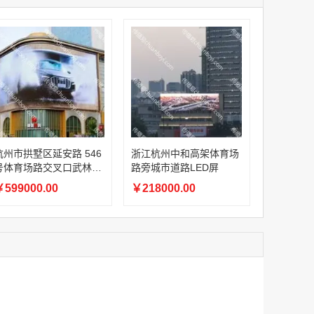
家
澳门签名广告有轨双层巴士车身广告
家
￥27600.00
家
家
家
家
家
香港双层巴士车身广告（含车顶）
杭州市拱墅区延安路 546
浙江杭州中和高架体育场
￥77000.00
号体育场路交叉口武林银
路旁城市道路LED屏
 A 馆 户外 LED
599000.00
￥218000.00
2022年卫视拜年广告套餐
￥12000.00