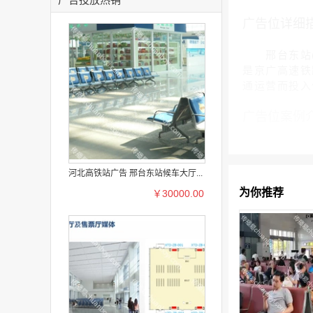
广告位详细
邢台东站(Xi
是京广高速铁
通运营而投入使
广告位案例
河北高铁站广告 邢台东站候车大厅...
为你推荐
￥30000.00