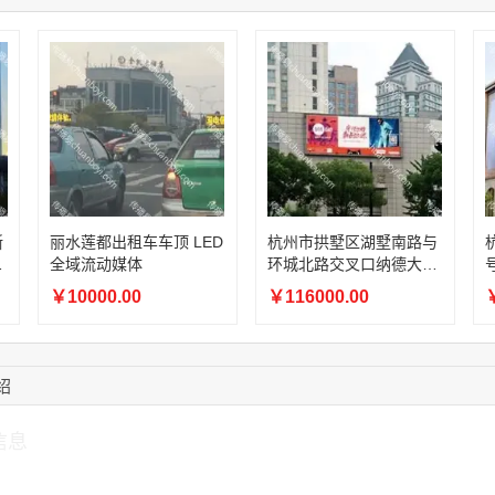
15:27:46
181****7631
联系了该媒体所在商
15:18:49
173****0620
联系了该媒体所在商
03:20:56
156****3374
联系了该媒体所在商
15:42:33
158****0746
联系了该媒体所在商
13:59:39
189****2617
联系了该媒体所在商
12:40:20
177****7961
联系了该媒体所在商
16:12:36
181****8167
联系了该媒体所在商
浙
丽水莲都出租车车顶 LED
杭州市拱墅区湖墅南路与
全域流动媒体
环城北路交叉口纳德大酒
店朝南外立面武林 CBD
泰
￥10000.00
￥116000.00
￥
地铁 TOD 户外全彩 LED
绍
信息