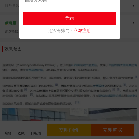
03:20:56
156****3374
联系了该媒体所在商家
服务参数
模式：cpt
,
分类：高铁站
,
地区：运城市
,
03:42:33
158****0746
联系了该媒体所在商家
登录
01:59:39
189****2617
联系了该媒体所在商家
资金安全
商家实名
全程监管
12:40:20
177****7961
联系了该媒体所在商家
还没有账号?
立即注册
请选择线上担保交易，线下交易资金安全不受平台保护
04:12:36
181****8167
联系了该媒体所在商家
04:16:44
181****0078
联系了该媒体所在商家
效果截图
01:50:54
192****2334
联系了该媒体所在商家
03:40:56
157****6971
联系了该媒体所在商家
10:08:47
155****5272
联系了该媒体所在商家
02:32:27
176****3456
联系了该媒体所在商家
04:09:07
182****6963
联系了该媒体所在商家
11:44:28
130****3379
联系了该媒体所在商家
08:36:41
191****0991
联系了该媒体所在商家
05:24:34
186****8762
联系了该媒体所在商家
05:26:28
139****8472
联系了该媒体所在商家
02:28:16
183****1249
联系了该媒体所在商家
05:13:40
159****9700
联系了该媒体所在商家
立即询价
立即购买
08:52:47
155****6115
联系了该媒体所在商家
店铺
收藏
打电话