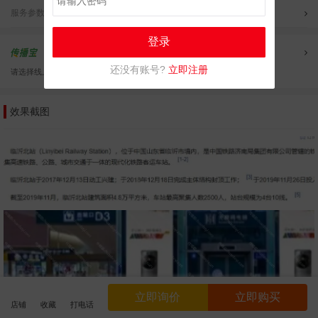
03:42:33
158****0746
联系了该媒体所在商家
服务参数
模式：cpt
,
分类：高铁站
,
地区：临沂市
,
01:59:39
189****2617
联系了该媒体所在商家
登录
12:40:20
177****7961
联系了该媒体所在商家
资金安全
商家实名
全程监管
04:12:36
181****8167
联系了该媒体所在商家
还没有账号?
立即注册
请选择线上担保交易，线下交易资金安全不受平台保护
04:16:44
181****0078
联系了该媒体所在商家
01:50:54
192****2334
联系了该媒体所在商家
效果截图
03:40:56
157****6971
联系了该媒体所在商家
10:08:47
155****5272
联系了该媒体所在商家
02:32:27
176****3456
联系了该媒体所在商家
04:09:07
182****6963
联系了该媒体所在商家
11:44:28
130****3379
联系了该媒体所在商家
08:36:41
191****0991
联系了该媒体所在商家
05:24:34
186****8762
联系了该媒体所在商家
06:11:20
166****9198
联系了该媒体所在商家
05:17:23
182****1341
联系了该媒体所在商家
05:13:40
159****9700
联系了该媒体所在商家
08:52:47
155****6115
联系了该媒体所在商家
立即询价
立即购买
03:27:46
181****7631
联系了该媒体所在商家
店铺
收藏
打电话