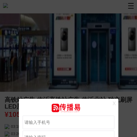
高铁站广告 临沂高铁站广告 临沂北站 独立刷屏
X
LED屏幕广告
¥
10500.00
03:18:49
173****0620
联系了该媒体所在商家
03:20:56
156****3374
联系了该媒体所在商家