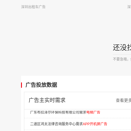
深圳出租车广告
深
福州富盈彩科技有限公司需求
社区广告
中允科技（天津）有限公司需求
移动广告
郑州君和投资有限公司需求
火车站广告
厦门联天有限公司需求
商超广告
还没
江西帝集有限公司需求
影视娱乐广告
不要急哦，
甘肃乐享老友荟养老发展有限公司需求
数码科技广告
山东隆泽工程项目管理有限公司需求
景区广告
广告投放数据
湖南拓合传媒有限公司需求
商超广告
广告主实时需求
查看更
广东布拉泽尔环保科技有限公司需求
电梯广告
二道区鸿太法律咨询服务中心需求
APP开机屏广告
群多多（北京）广告传媒有限公司需求
移动广告