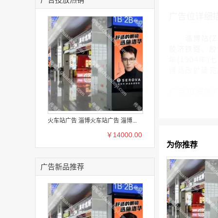
广告位详细
淄博站(Zib
胶济铁路、胶
年(1904年
博站改扩建完成
广告位案例
火车站广告 淄博火车站广告 淄博...
￥14000.00
为你推荐
广告新品推荐