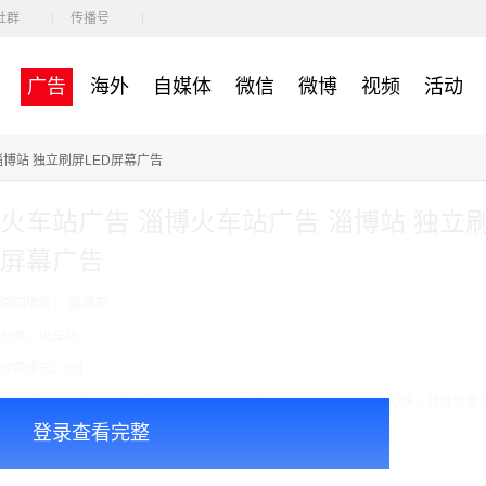
社群
传播号
广告
海外
自媒体
微信
微博
视频
活动
淄博站 独立刷屏LED屏幕广告
火车站广告 淄博火车站广告 淄博站 独立刷
屏幕广告
面向地区： 淄博市
分类：火车站
收费模式：cpt
广告投放注意事项：媒体尺寸：3.15*1.36，播出频次：15秒195次/天/块，媒体数量
登录查看完整
￥14000.00
价格：