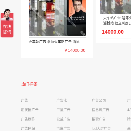
深圳是明亮电子科技有限公司需求
影视娱乐广告
河源美年大健康管理公司华达健康体检中心需求
高铁站广告
火车站广告 淄博
淄博站 独立刷屏L
成都极简科技有限公司需求
移动广告
告
14000.00
四川卓越云帆信息技术有限公司需求
财经投资广告
火车站广告 淄博火车站广告 淄博...
荣先文化传媒有限公司需求
商超广告
￥14000.00
上海同济工程咨询有限公司需求
电梯广告
东莞市汇祯商贸有限公司需求
电梯广告
广西文梦传媒有限公司需求
客运站广告
热门标签
江苏优梦传媒需求
商超广告
广告
广告法
广告公司
广
苏州星辰致远广告传媒有限公司需求
电梯广告
朋友圈广告
巨量广告
信息流广告
4
辽宁财贸学院需求
否广告
广告制作
公益广告
招聘广告
腾
广告网站
汽车广告
led大屏广告
高
法库索菲亚云尚整装有限公司需求
电梯广告