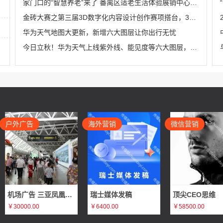
家门口的“智慧养老”来了 番禺区适老生活体验展销中心在HDL揭牌成立
金砖大赛之第三届3D数字化内容设计创作赛项搭台，3D数字化技术全流程实战演练机会来袭
华为天气地图大更新，新增六大图层让你出行无忧
今日立秋！华为天气上线紫外线、能见度等六大图层，出行前必看！
户外广告
海外营销
微信营销
机场广告 三亚凤凰国际机场T1国内出发刷屏广告推广
瑞士媒体发稿
顶尖CEO思维
￥30000.00
￥6400.00
￥58500.00