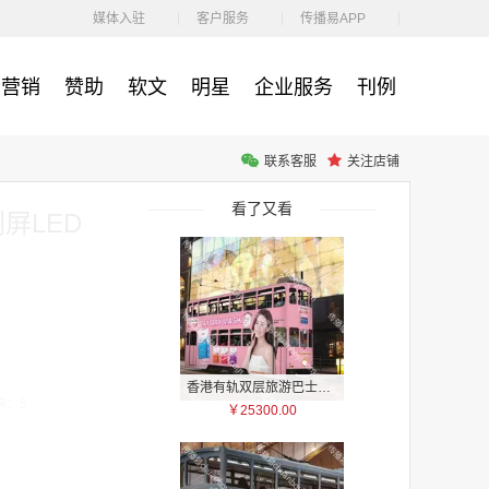
￥1100.00
媒体入驻
客户服务
传播易APP
营销
赞助
软文
明星
企业服务
刊例
联系客服
关注店铺
户外广告 河北社区道闸广告 河北小区道闸广告投放价格
￥1100.00
看了又看
屏LED
香港有轨双层旅游巴士车身广告
块：5
￥25300.00