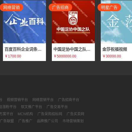
网络营销
广告招商
明星广告
百度百科企业词条编辑
中国足协中国之队体育赛事赞助广告招商（官方合作伙伴、官方支持品牌、官方供应商）
金莎祝福视频
￥1700.00
￥5000000.00
￥30000.00
台
视频营销平台
网络营销平台
广告招商平台
信涨粉平台
软文推广平台
广告交易平台
方案平台
MCN机构
广告采购招标网
广告买卖网
广告联盟
广告推广
品牌推广公司
市场营销策划