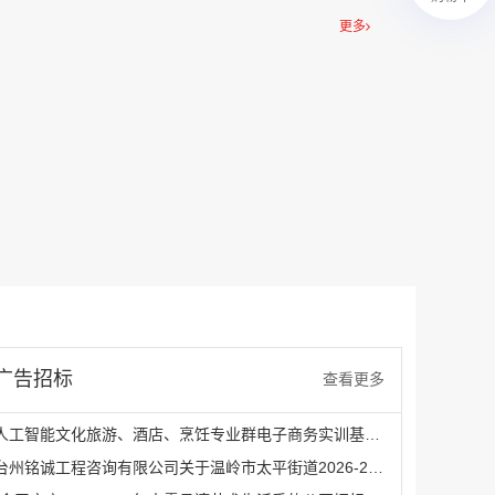
￥27600.00
更多
澳门有轨双层旅游巴士车身广告
￥27700.00
广告招标
查看更多
人工智能文化旅游、酒店、烹饪专业群电子商务实训基地项目采购公告
台州铭诚工程咨询有限公司关于温岭市太平街道2026-2027年广告制作社会宣传服务采购的公开招标公告