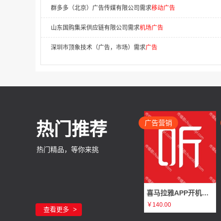
山东国购集采供应链有限公司需求
机场广告
深圳市顶象技术（广告，市场）需求
广告
上海聚彩电子科技有限公司需求
否广告
郑州创运科技有限公司需求
移动广告
辽宁中恒信土地房地产资产评估有限公司需求
广告
重庆松州文化传媒需求
广告
广告营销
热门推荐
合肥零百域智能科技有限公司需求
电梯广告
热门精品，等你来挑
浙江网经社信息科技有限公司需求
否广告
武汉广告公司需求
电梯广告
字节引力（天津）科技有限公司需求
黄V认证广告
喜马拉雅APP开机屏广告（静态图片 3秒/全屏/非全屏）
￥140.00
查看更多
武汉市坤灵广告策划有限公司需求
商超广告