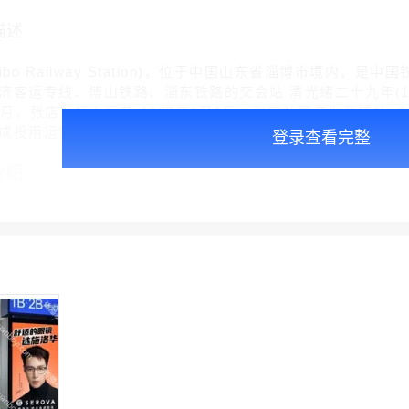
描述
o Railway Station)，位于中国山东省淄博市境内
济客运专线、博山铁路、淄东铁路的交会站 清光绪二十九年(1
)七月，张店站投入运营 1987年1月1日，张店站更名为淄博站 ;
投用运营 2020年9月10日，淄博站南站房开工建设 ;202
登录查看完整
介绍