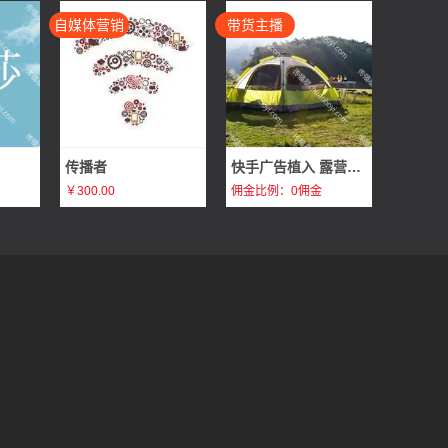
自媒体营销
带货主播
传播者
快手广告植入 露营旅行广告植入体验分享 打造企业爆款畅销产品
￥300.00
佣金比例：0佣金