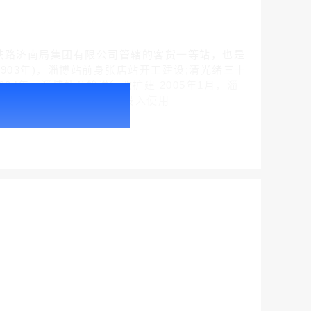
，是中国铁路济南局集团有限公司管辖的客货一等站，也是
903年)，淄博站前身张店站开工建设;清光绪三十
2004年，淄博站开始进行改扩建 2005年1月，淄
户外广告 北京社区道闸广告 北京小区道闸广告投放价格
2年9月16日，淄博站南站房投入使用
￥1100.00
户外广告 天津社区道闸广告 天津小区道闸广告投放价格
￥1100.00