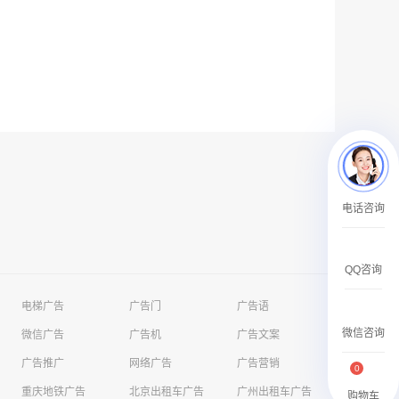
户外广告 河北社区道闸广告 河北小区道闸广告投放价格
￥1100.00
电话咨询
香港有轨双层旅游巴士车身广告
￥25300.00
QQ咨询
电梯广告
广告门
广告语
微信咨询
微信广告
广告机
广告文案
广告推广
网络广告
广告营销
0
重庆地铁广告
北京出租车广告
广州出租车广告
香港签名广告有轨双层巴士车身广告
购物车