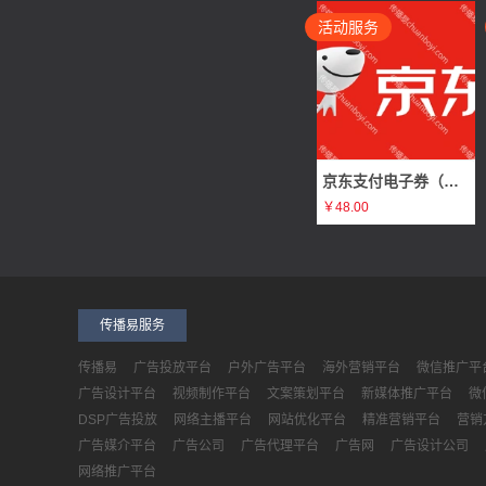
爱科技技术有限公司需求
否广告
活动服务
深圳市天然计划科技有限公司需求
否广告
锦州达富企业服务有限公司需求
生活消费广告
广州创汇传媒科技有限公司需求
否广告
京东支付电子券（原价50元 98折）
橘子企业管理（北京）有限公司需求
网络推广广告
￥48.00
百莱创汽车服务有限公司需求
电梯广告
耿马新视野广告需求
电梯广告
上海展博科技有限公司需求
营销工具广告
传播易服务
传播易
广告投放平台
户外广告平台
海外营销平台
微信推广平
中视一鸣传媒科技有限公司需求
综合媒体广告
广告设计平台
视频制作平台
文案策划平台
新媒体推广平台
微
艾杰（杭州）网络技术有限公司需求
黄V认证广告
DSP广告投放
网络主播平台
网站优化平台
精准营销平台
营销
广告媒介平台
广告公司
广告代理平台
广告网
广告设计公司
北京中联航旅文化发展有限公司需求
灯光秀广告
网络推广平台