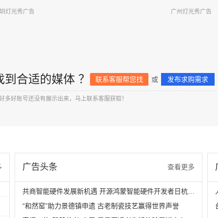
圳灯光秀广告
广州灯光秀广告
找到合适的媒体 ？
联系客服帮您找
或
发布求购需求
好多好账号还没有展示出来，马上联系客服获取！
广告头条
多
查看更多
共商智能硬件发展新机遇 开源鸿蒙智能硬件开发者日杭州站即将举行
“和然窑”助力景德镇申遗 古老制瓷技艺赢得世界声誉