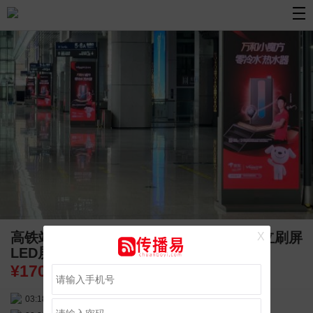
高铁站广告 潍坊高铁站广告 潍坊北站 独立刷屏
X
LED屏幕广告
¥
17000.00
03:18:49
173****0620
联系了该媒体所在商家