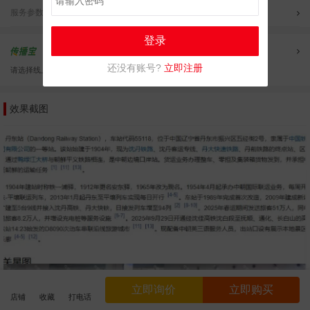
12:40:20
177****7961
联系了该媒体所在商家
服务参数
模式：cpt
,
分类：火车站
,
地区：丹东市
,
04:12:36
181****8167
联系了该媒体所在商家
登录
04:16:44
181****0078
联系了该媒体所在商家
资金安全
商家实名
全程监管
01:50:54
192****2334
联系了该媒体所在商家
还没有账号?
立即注册
请选择线上担保交易，线下交易资金安全不受平台保护
03:40:56
157****6971
联系了该媒体所在商家
10:08:47
155****5272
联系了该媒体所在商家
效果截图
02:32:27
176****3456
联系了该媒体所在商家
04:09:07
182****6963
联系了该媒体所在商家
11:44:28
130****3379
联系了该媒体所在商家
08:36:41
191****0991
联系了该媒体所在商家
05:24:34
186****8762
联系了该媒体所在商家
06:11:20
166****9198
联系了该媒体所在商家
05:17:23
182****1341
联系了该媒体所在商家
03:00:41
153****4020
联系了该媒体所在商家
05:19:34
150****6182
联系了该媒体所在商家
03:27:46
181****7631
联系了该媒体所在商家
03:18:49
173****0620
联系了该媒体所在商家
立即询价
立即购买
03:20:56
156****3374
联系了该媒体所在商家
店铺
收藏
打电话