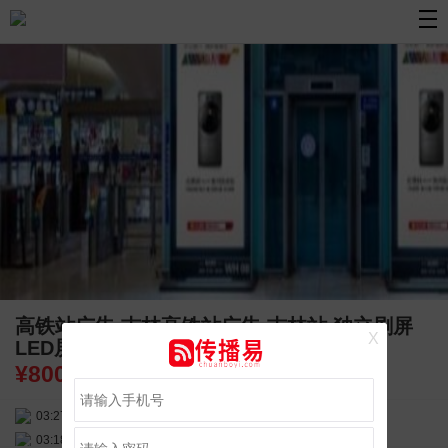
高铁站广告 吉林高铁站广告 吉林站 独立刷屏
X
LED屏幕广告
¥
8000.00
08:52:47
155****6115
联系了该媒体所在商家
03:27:46
181****7631
联系了该媒体所在商家
03:18:49
173****0620
联系了该媒体所在商家