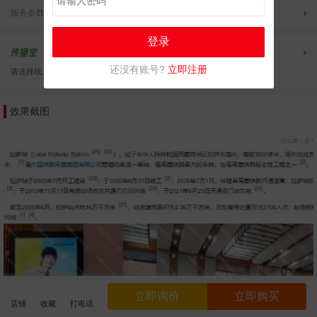
03:18:49
173****0620
联系了该媒体所在商家
服务参数
模式：cpt
,
分类：火车站
,
地区：拉萨市
,
03:20:56
156****3374
联系了该媒体所在商家
登录
03:42:33
158****0746
联系了该媒体所在商家
资金安全
商家实名
全程监管
01:59:39
189****2617
联系了该媒体所在商家
还没有账号?
立即注册
请选择线上担保交易，线下交易资金安全不受平台保护
12:40:20
177****7961
联系了该媒体所在商家
04:12:36
181****8167
联系了该媒体所在商家
效果截图
04:16:44
181****0078
联系了该媒体所在商家
01:50:54
192****2334
联系了该媒体所在商家
03:40:56
157****6971
联系了该媒体所在商家
10:08:47
155****5272
联系了该媒体所在商家
02:32:27
176****3456
联系了该媒体所在商家
04:09:07
182****6963
联系了该媒体所在商家
11:44:28
130****3379
联系了该媒体所在商家
08:36:41
191****0991
联系了该媒体所在商家
05:24:34
186****8762
联系了该媒体所在商家
10:41:47
139****8472
联系了该媒体所在商家
02:28:16
183****1249
联系了该媒体所在商家
立即询价
立即购买
05:13:40
159****9700
联系了该媒体所在商家
店铺
收藏
打电话