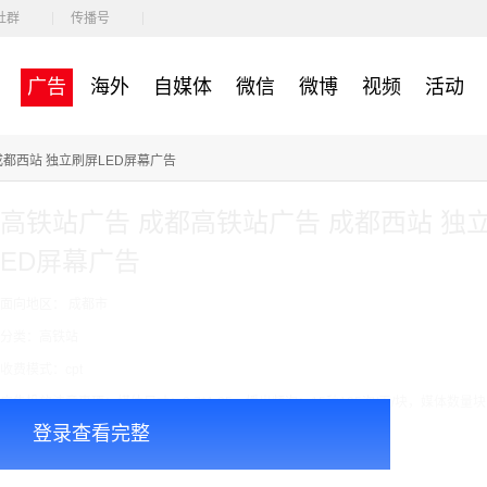
社群
传播号
广告
海外
自媒体
微信
微博
视频
活动
成都西站 独立刷屏LED屏幕广告
高铁站广告 成都高铁站广告 成都西站 独
ED屏幕广告
面向地区： 成都市
分类：高铁站
收费模式：cpt
广告投放注意事项：媒体尺寸：2.7*1.25，播出频次：15秒195次/天/块，媒体数量块
登录查看完整
￥8000.00
价格：