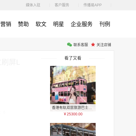
￥1100.00
媒体入驻
客户服务
传播易APP
营销
赞助
软文
明星
企业服务
刊例
联系客服
关注店铺
户外广告 河北社区道闸广告 河北小区道闸广告投放价格
￥1100.00
看了又看
立刷屏L
香港有轨双层旅游巴士车身广告
：6
￥25300.00