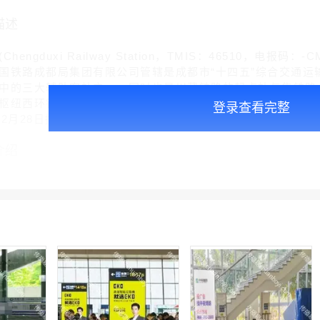
描述
ngduxi Railway Station，TMIS：46510，电
国铁路成都局集团有限公司管辖是成都市“十四五”综合交通运
中的三大辅助客站之一，同时也是川藏铁路的起点站与集铁路
纽西环铁路 成都西站于1994年5月动工兴建 于2002年12月
登录查看完整
年12月28日接入川藏铁路
介绍