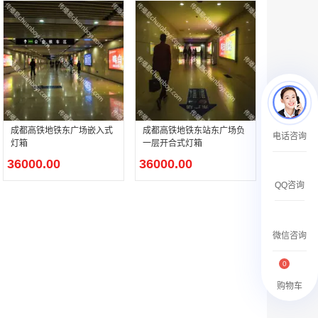
￥27600.00
澳门有轨双层旅游巴士车身广告
成都高铁地铁东广场嵌入式
成都高铁地铁东站东广场负
电话咨询
灯箱
一层开合式灯箱
￥27700.00
36000.00
36000.00
QQ咨询
微信咨询
0
购物车