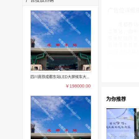
广告位详细
成都西站(Che
二等站，由中
客运枢纽体系
衔接成都铁路枢
工;于2018
广告位案例
四川高铁成都东站LED大屏候车大...
￥198000.00
为你推荐