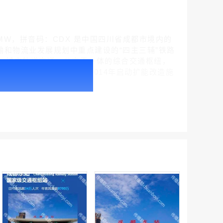
报码：-CMW，拼音码：CDX 是中国四川省成都市境内的
输和物流业发展规划中重点建设的“四主三辅”铁路
、城市轨道交通、公交于一体的综合交通枢纽，
户外广告 北京社区道闸广告 北京小区道闸广告投放价格
投用运营(时为货运站);于2014年启动扩能改造施
￥1100.00
户外广告 天津社区道闸广告 天津小区道闸广告投放价格
￥1100.00