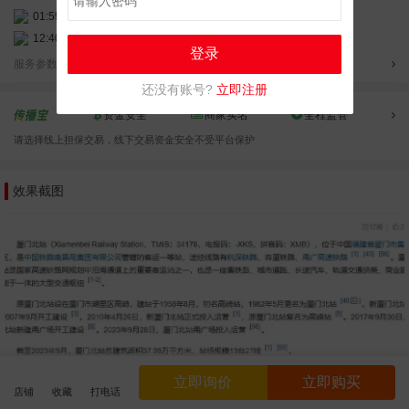
01:59:39
189****2617
联系了该媒体所在商家
12:40:20
177****7961
联系了该媒体所在商家
登录
04:12:36
181****8167
联系了该媒体所在商家
服务参数
模式：cpt
,
分类：高铁站
,
地区：厦门市
,
04:16:44
181****0078
联系了该媒体所在商家
还没有账号?
立即注册
01:50:54
192****2334
联系了该媒体所在商家
资金安全
商家实名
全程监管
03:40:56
157****6971
联系了该媒体所在商家
请选择线上担保交易，线下交易资金安全不受平台保护
10:08:47
155****5272
联系了该媒体所在商家
02:32:27
176****3456
联系了该媒体所在商家
效果截图
04:09:07
182****6963
联系了该媒体所在商家
11:44:28
130****3379
联系了该媒体所在商家
08:36:41
191****0991
联系了该媒体所在商家
05:24:34
186****8762
联系了该媒体所在商家
06:11:20
166****9198
联系了该媒体所在商家
05:17:23
182****1341
联系了该媒体所在商家
03:00:41
153****4020
联系了该媒体所在商家
08:52:47
155****6115
联系了该媒体所在商家
03:27:46
181****7631
联系了该媒体所在商家
立即询价
立即购买
03:18:49
173****0620
联系了该媒体所在商家
店铺
收藏
打电话