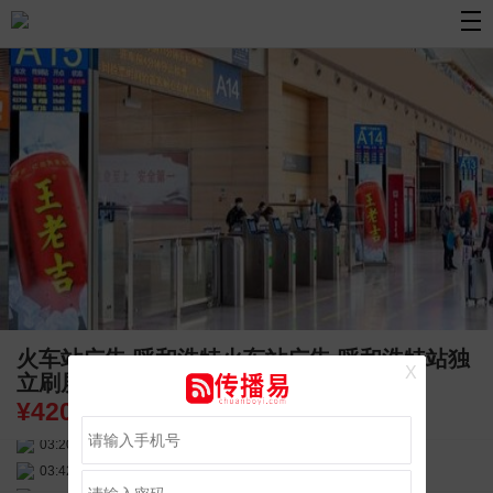
火车站广告 呼和浩特火车站广告 呼和浩特站独
X
立刷屏LED屏幕广告
¥
42000.00
03:20:56
156****3374
联系了该媒体所在商家
03:42:33
158****0746
联系了该媒体所在商家
01:59:39
189****2617
联系了该媒体所在商家