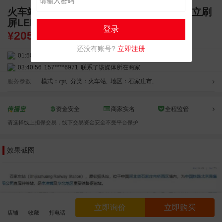
火车站广告 石家庄火车站广告 石家庄站独立刷
屏LED屏幕广告
登录
¥
20500.00
还没有账号?
立即注册
01:50:54
192****2334
联系了该媒体所在商家
03:40:56
157****6971
联系了该媒体所在商家
10:08:47
155****5272
联系了该媒体所在商家
服务参数
模式：cpt
,
分类：火车站
,
地区：石家庄市
,
02:32:27
176****3456
联系了该媒体所在商家
04:09:07
182****6963
联系了该媒体所在商家
资金安全
商家实名
全程监管
11:44:28
130****3379
联系了该媒体所在商家
请选择线上担保交易，线下交易资金安全不受平台保护
08:36:41
191****0991
联系了该媒体所在商家
05:24:34
186****8762
联系了该媒体所在商家
效果截图
06:11:20
166****9198
联系了该媒体所在商家
02:28:16
183****1249
联系了该媒体所在商家
05:13:40
159****9700
联系了该媒体所在商家
08:52:47
155****6115
联系了该媒体所在商家
03:27:46
181****7631
联系了该媒体所在商家
立即询价
立即购买
03:18:49
173****0620
联系了该媒体所在商家
店铺
收藏
打电话