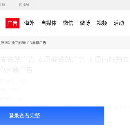
社群
传播号
广告
海外
自媒体
微信
微博
视频
活动
站广告 太原南站独立刷屏LED屏幕广告
高铁站广告 太原高铁站广告 太原南站独立
D屏幕广告
面向地区： 太原市
分类：高铁站
收费模式：cpt
广告投放注意事项：媒体尺寸：3.2*1.26，播出频次：15秒195次/天/块，媒体数量块
登录查看完整
￥67000.00
价格：