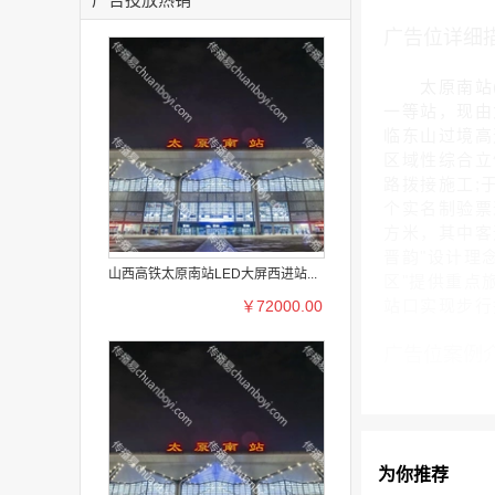
广告位详细
太原南站(Ta
一等站，现由
临东山过境高
区域性综合立体
路拨接施工;于
个实名制验票
方米，其中客
晋韵"设计理
山西高铁太原南站LED大屏西进站...
区"提供重点
站口实现步行
￥72000.00
广告位案例
为你推荐