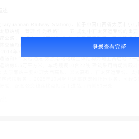
描述
iyuannan Railway Station)，位于中国山西省
太原站统一管理;作为铁路"十一五"规划中石太客运专线的重
速公路，西接太原武宿国际机场，是集高速铁路、普通铁路及
交通枢纽太原南站于2008年12月28日开工建设;于2010年2
登录查看完整
2014年7月1日正式投入运营。2019年7月25日，东广场开
通道和5个安检通道 太原南站站房主体结构为地上两层地下一层
运站房5.5万平方米，车场规模10台22线 建筑采用唐朝宫殿
念 太原南站主要办理大西高铁、郑太高铁、石太客运专线、太中
旅客帮扶服务 。2025年10月起开通高铁宠物托运业务，可经G
接驳，配套公交线路终点站设于进站厅南侧50米处
介绍