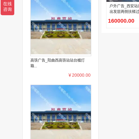
户外广告_西安站
出发层两侧扶梯
160000.00
高铁广告_阳曲西高铁站站台楣灯
箱...
￥20000.00