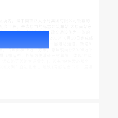
太原市小店区境内，是中国铁路太原局集团有限公司管辖的
要配套工程，是太原市的标志建筑车站 太原南站东
公交、出租、轨道交通等市政交通设施为一体的
户外广告 北京社区道闸广告 北京小区道闸广告投放价格
月4日进入正式施工阶段;于2013年8月20日完成线
￥1100.00
通运营，2025年8月，启用东一层进站通道，新增8
，占地面积45万平方米，总建筑面积20.06万平
斗拱飞檐造型，外墙为仿清砖石材幕墙，体现"唐风
银铁路等线路客运业务 ]，设有"婷婷爱心服务
608次列车直达北京 。地铁1号线站台与东一层进
户外广告 天津社区道闸广告 天津小区道闸广告投放价格
￥1100.00