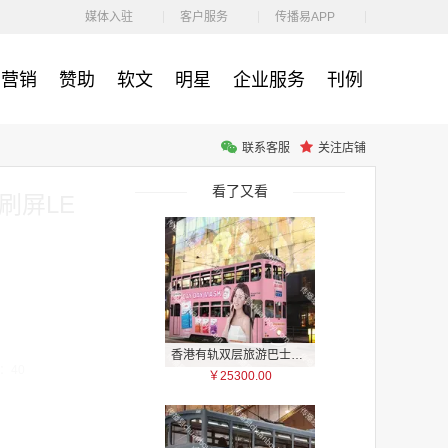
￥1100.00
媒体入驻
客户服务
传播易APP
营销
赞助
软文
明星
企业服务
刊例
联系客服
关注店铺
户外广告 河北社区道闸广告 河北小区道闸广告投放价格
￥1100.00
看了又看
刷屏LE
香港有轨双层旅游巴士车身广告
：40
￥25300.00