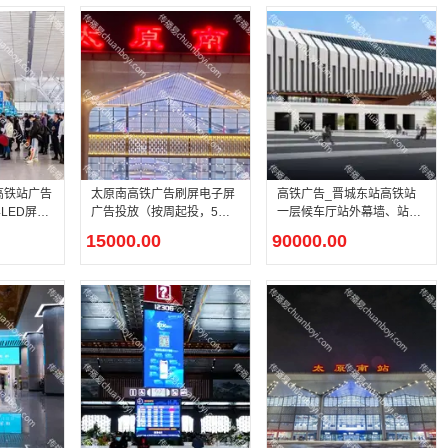
太原南高铁广告刷屏电子屏
高铁广告_晋城东站高铁站
LED屏幕
广告投放（按周起投，5秒
一层候车厅站外幕墙、站内
视频）
墙面灯箱（投放时间：四
15000.00
90000.00
周）