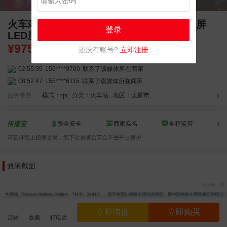
火车站广告 太原火车站广告 太原站独立刷屏
登录
LED屏幕广告
¥
97500.00
还没有账号?
立即注册
02:55:35
159****9700
联系了该媒体所在商家
08:52:47
155****6115
联系了该媒体所在商家
03:27:46
181****7631
联系了该媒体所在商家
服务参数
模式：cpt
,
分类：火车站
,
地区：太原市
,
03:18:49
173****0620
联系了该媒体所在商家
03:20:56
156****3374
联系了该媒体所在商家
资金安全
商家实名
全程监管
03:42:33
158****0746
联系了该媒体所在商家
请选择线上担保交易，线下交易资金安全不受平台保护
01:59:39
189****2617
联系了该媒体所在商家
12:40:20
177****7961
联系了该媒体所在商家
效果截图
04:12:36
181****8167
联系了该媒体所在商家
03:23:40
136****6152
联系了该媒体所在商家
04:16:44
181****0078
联系了该媒体所在商家
01:50:54
192****2334
联系了该媒体所在商家
立即询价
立即购买
03:40:56
157****6971
联系了该媒体所在商家
店铺
收藏
打电话