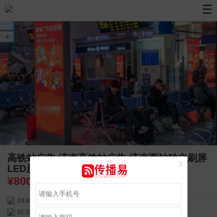
高铁站广告 济南高铁站广告 济南西站独立刷屏
X
LED屏幕广告
¥
8000.00
03:42:33
158****0746
联系了该媒体所在商家
01:59:39
189****2617
联系了该媒体所在商家