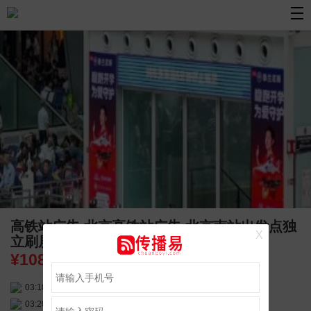
高铁站广告 北京高铁站广告 北京南站出发点独
X
立刷屏LED屏幕广告
¥
108000.00
03:18:49
173****0620
联系了该媒体所在商家
03:20:56
156****3374
联系了该媒体所在商家