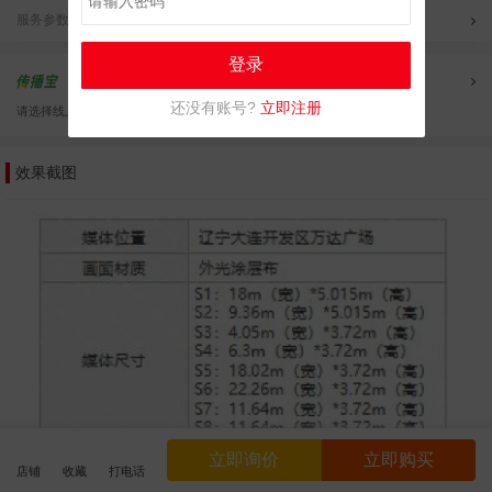
03:42:33
158****0746
联系了该媒体所在商家
服务参数
模式：cpt
,
分类：商超
,
地区：大连市
,
01:59:39
189****2617
联系了该媒体所在商家
登录
12:40:20
177****7961
联系了该媒体所在商家
资金安全
商家实名
全程监管
04:12:36
181****8167
联系了该媒体所在商家
还没有账号?
立即注册
请选择线上担保交易，线下交易资金安全不受平台保护
04:16:44
181****0078
联系了该媒体所在商家
01:50:54
192****2334
联系了该媒体所在商家
效果截图
03:40:56
157****6971
联系了该媒体所在商家
10:08:47
155****5272
联系了该媒体所在商家
02:32:27
176****3456
联系了该媒体所在商家
04:09:07
182****6963
联系了该媒体所在商家
11:44:28
130****3379
联系了该媒体所在商家
08:36:41
191****0991
联系了该媒体所在商家
05:24:34
186****8762
联系了该媒体所在商家
06:11:20
166****9198
联系了该媒体所在商家
05:17:23
182****1341
联系了该媒体所在商家
05:13:40
159****9700
联系了该媒体所在商家
08:52:47
155****6115
联系了该媒体所在商家
立即询价
立即购买
03:27:46
181****7631
联系了该媒体所在商家
店铺
收藏
打电话