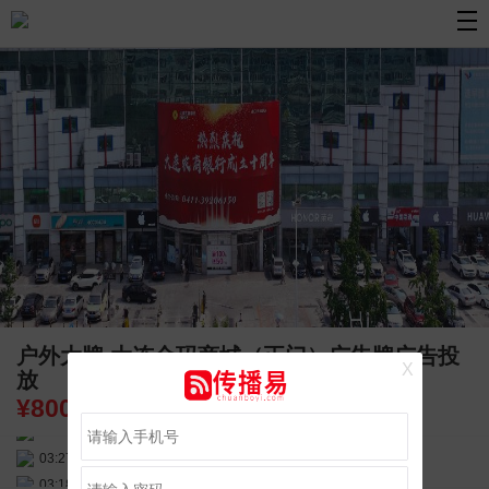
户外大牌 大连金玛商城（正门）广告牌广告投
X
放
¥
80000.00
08:52:47
155****6115
联系了该媒体所在商家
03:27:46
181****7631
联系了该媒体所在商家
03:18:49
173****0620
联系了该媒体所在商家