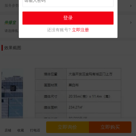
03:20:56
156****3374
联系了该媒体所在商家
服务参数
模式：cpt
,
分类：商超
,
地区：大连市
,
03:42:33
158****0746
联系了该媒体所在商家
登录
01:59:39
189****2617
联系了该媒体所在商家
资金安全
商家实名
全程监管
12:40:20
177****7961
联系了该媒体所在商家
还没有账号?
立即注册
请选择线上担保交易，线下交易资金安全不受平台保护
04:12:36
181****8167
联系了该媒体所在商家
04:16:44
181****0078
联系了该媒体所在商家
效果截图
01:50:54
192****2334
联系了该媒体所在商家
03:40:56
157****6971
联系了该媒体所在商家
10:08:47
155****5272
联系了该媒体所在商家
02:32:27
176****3456
联系了该媒体所在商家
04:09:07
182****6963
联系了该媒体所在商家
11:44:28
130****3379
联系了该媒体所在商家
08:36:41
191****0991
联系了该媒体所在商家
05:24:34
186****8762
联系了该媒体所在商家
10:41:47
139****8472
联系了该媒体所在商家
02:28:16
183****1249
联系了该媒体所在商家
05:13:40
159****9700
联系了该媒体所在商家
立即询价
立即购买
店铺
收藏
打电话