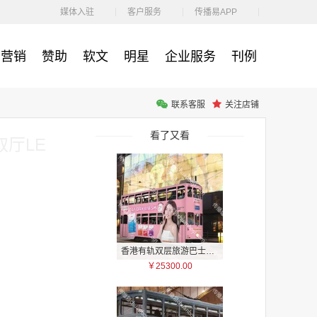
￥1100.00
媒体入驻
客户服务
传播易APP
营销
赞助
软文
明星
企业服务
刊例
联系客服
关注店铺
户外广告 河北社区道闸广告 河北小区道闸广告投放价格
￥1100.00
看了又看
厅LE
香港有轨双层旅游巴士车身广告
￥25300.00