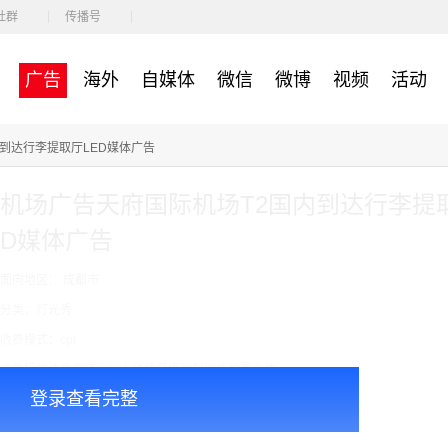
社群
传播号
广告
海外
自媒体
微信
微博
视频
活动
到达行李提取厅LED媒体广告
机场广告天府国际机场T2国内到达行李提取
D媒体广告
面向地区： 成都市
分类：灯光秀
收费模式：cpt
广告投放注意事项：以上价格是媒体刊例价按周合作
登录查看完整
￥186000.00
价格：