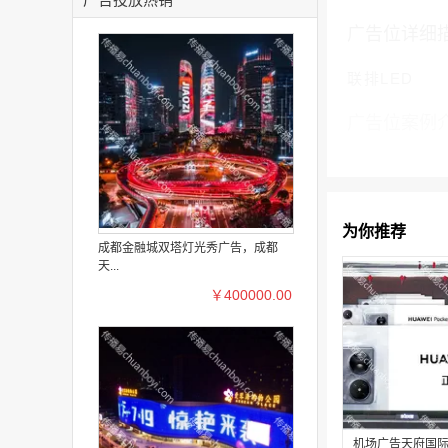
广告位详细
联排LED
广告位案例
为你推荐
成都金融城双塔灯光秀广告，成都
天...
￥400000.00
机场广告天府国际