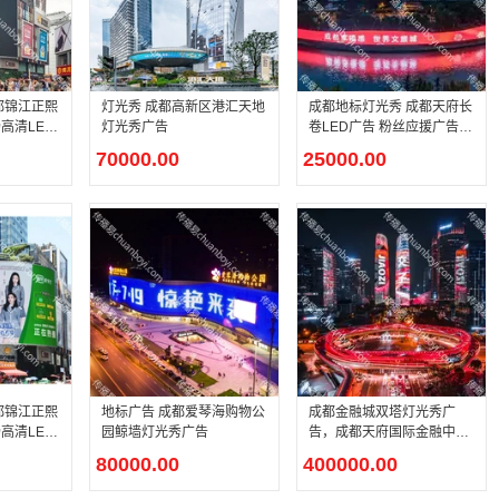
都锦江正熙
灯光秀 成都高新区港汇天地
成都地标灯光秀 成都天府长
高清LED
灯光秀广告
卷LED广告 粉丝应援广告投
放
70000.00
25000.00
都锦江正熙
地标广告 成都爱琴海购物公
成都金融城双塔灯光秀广
高清LED
园鲸墙灯光秀广告
告，成都天府国际金融中心
大屏
80000.00
400000.00