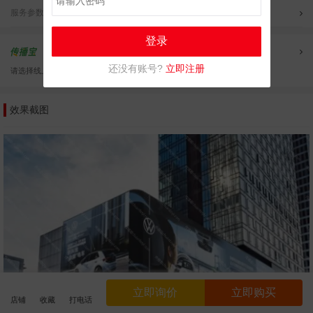
服务参数
模式：cpt
,
分类：商超
,
地区：成都市
,
04:16:44
181****0078
联系了该媒体所在商家
01:50:54
192****2334
联系了该媒体所在商家
登录
03:40:56
157****6971
联系了该媒体所在商家
资金安全
商家实名
全程监管
10:08:47
155****5272
联系了该媒体所在商家
还没有账号?
立即注册
请选择线上担保交易，线下交易资金安全不受平台保护
02:32:27
176****3456
联系了该媒体所在商家
04:09:07
182****6963
联系了该媒体所在商家
效果截图
11:44:28
130****3379
联系了该媒体所在商家
08:36:41
191****0991
联系了该媒体所在商家
05:24:34
186****8762
联系了该媒体所在商家
06:11:20
166****9198
联系了该媒体所在商家
05:17:23
182****1341
联系了该媒体所在商家
03:00:41
153****4020
联系了该媒体所在商家
05:19:34
150****6182
联系了该媒体所在商家
03:27:46
181****7631
联系了该媒体所在商家
03:18:49
173****0620
联系了该媒体所在商家
03:20:56
156****3374
联系了该媒体所在商家
03:42:33
158****0746
联系了该媒体所在商家
立即询价
立即购买
店铺
收藏
打电话