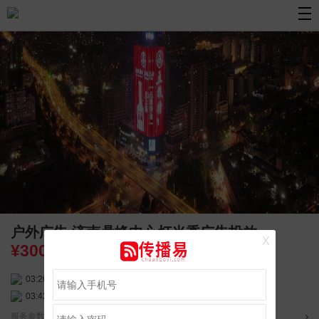
户外广告 济南鼎峰中心灯光秀广告投放
X
¥
30000.00
03:20:56
156****3374
联系了该媒体所在商家
03:42:33
158****0746
联系了该媒体所在商家
01:59:39
189****2617
联系了该媒体所在商家
服务参数
模式：cpt
,
分类：灯光秀
,
地区：济南市
,