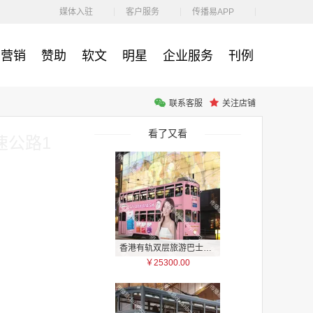
￥1100.00
媒体入驻
客户服务
传播易APP
营销
赞助
软文
明星
企业服务
刊例
联系客服
关注店铺
户外广告 河北社区道闸广告 河北小区道闸广告投放价格
￥1100.00
看了又看
速公路1
香港有轨双层旅游巴士车身广告
￥25300.00