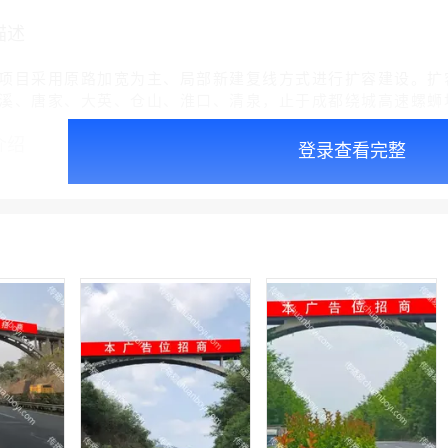
描述
项目采用原路加宽为主、局部新建复线方式进行扩容建设。扩
溪、唐家、大英、仓山、淮口、清泉，止于成都绕城高速螺蛳
介绍
登录查看完整