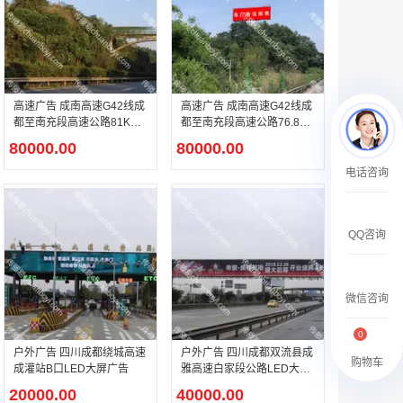
￥27600.00
高速广告 成南高速G42线成
高速广告 成南高速G42线成
都至南充段高速公路81KM
都至南充段高速公路76.8K
左单立柱广告
M 右单立柱广告
80000.00
80000.00
澳门有轨双层旅游巴士车身广告
电话咨询
￥27700.00
QQ咨询
微信咨询
0
户外广告 四川成都绕城高速
户外广告 四川成都双流县成
购物车
成灌站B口LED大屏广告
雅高速白家段公路LED大屏
广告
20000.00
40000.00