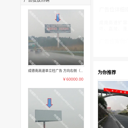
广告位详细
成南高速扩容
坪、嘉陵、蓬
广告位案例
成德南高速单立柱广告 方向右侧（...
为你推荐
￥60000.00