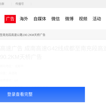
社群
传播号
广告
海外
自媒体
微信
微博
视频
活动
线成都至南充段高速公路190.2KM天桥广告
高速广告 成南高速G42线成都至南充段高
90.2KM天桥广告
面向地区： 成都市
分类：高速路
收费模式：cpt
广告投放注意事项：以上价格按年合作
登录查看完整
￥150000.00
价格：