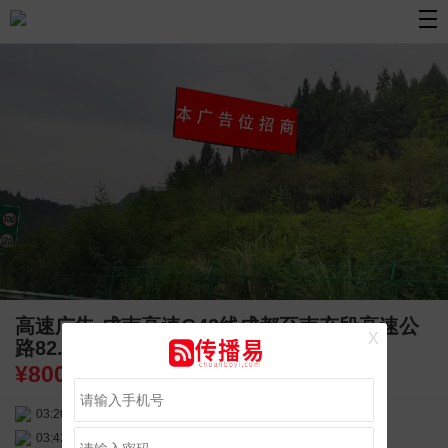
高速广告 成南高速G42线成都至南充段高速公
X
路82.5KM 右单立柱广告
¥
80000.00
03:20:56
156****3374
联系了该媒体所在商家
03:42:33
158****0746
联系了该媒体所在商家