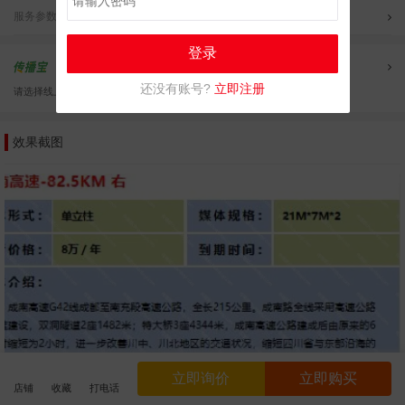
01:59:39
189****2617
联系了该媒体所在商家
服务参数
模式：cpt
,
分类：高速路
,
地区：成都市
,
12:40:20
177****7961
联系了该媒体所在商家
登录
04:12:36
181****8167
联系了该媒体所在商家
资金安全
商家实名
全程监管
04:16:44
181****0078
联系了该媒体所在商家
还没有账号?
立即注册
请选择线上担保交易，线下交易资金安全不受平台保护
01:50:54
192****2334
联系了该媒体所在商家
03:40:56
157****6971
联系了该媒体所在商家
效果截图
10:08:47
155****5272
联系了该媒体所在商家
02:32:27
176****3456
联系了该媒体所在商家
04:09:07
182****6963
联系了该媒体所在商家
11:44:28
130****3379
联系了该媒体所在商家
08:36:41
191****0991
联系了该媒体所在商家
05:24:34
186****8762
联系了该媒体所在商家
06:11:20
166****9198
联系了该媒体所在商家
05:17:23
182****1341
联系了该媒体所在商家
03:00:41
153****4020
联系了该媒体所在商家
08:52:47
155****6115
联系了该媒体所在商家
03:27:46
181****7631
联系了该媒体所在商家
立即询价
立即购买
03:18:49
173****0620
联系了该媒体所在商家
店铺
收藏
打电话