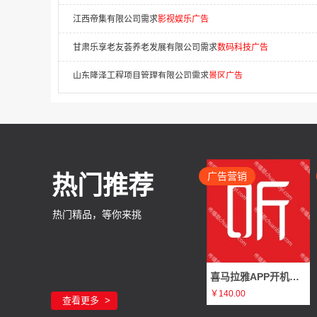
甘肃乐享老友荟养老发展有限公司需求
数码科技广告
山东隆泽工程项目管理有限公司需求
景区广告
湖南拓合传媒有限公司需求
商超广告
广东布拉泽尔环保科技有限公司需求
电梯广告
二道区鸿太法律咨询服务中心需求
APP开机屏广告
群多多（北京）广告传媒有限公司需求
移动广告
广告营销
热门推荐
山东国购集采供应链有限公司需求
机场广告
热门精品，等你来挑
深圳市顶象技术（广告，市场）需求
广告
上海聚彩电子科技有限公司需求
否广告
喜马拉雅APP开机屏广告（静态图片 3秒/全屏/非全屏）
郑州创运科技有限公司需求
移动广告
￥140.00
查看更多
辽宁中恒信土地房地产资产评估有限公司需求
广告