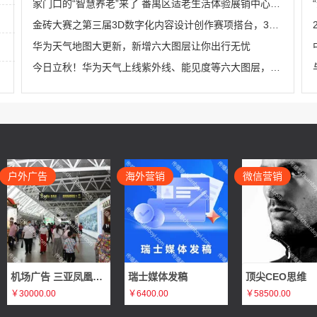
家门口的“智慧养老”来了 番禺区适老生活体验展销中心在HDL揭牌成立
金砖大赛之第三届3D数字化内容设计创作赛项搭台，3D数字化技术全流程实战演练机会来袭
华为天气地图大更新，新增六大图层让你出行无忧
今日立秋！华为天气上线紫外线、能见度等六大图层，出行前必看！
户外广告
海外营销
微信营销
机场广告 三亚凤凰国际机场T1国内出发刷屏广告推广
瑞士媒体发稿
顶尖CEO思维
￥30000.00
￥6400.00
￥58500.00