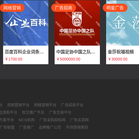
网络营销
广告招商
明星广告
百度百科企业词条编辑
中国足协中国之队体育赛事赞助广告招商（官方合作伙伴、官方支持品牌、官方供应商）
金莎祝福视频
￥1700.00
￥5000000.00
￥30000.00
台
视频营销平台
网络营销平台
广告招商平台
信涨粉平台
软文推广平台
广告交易平台
方案平台
MCN机构
广告采购招标网
广告买卖网
广告联盟
广告推广
品牌推广公司
市场营销策划