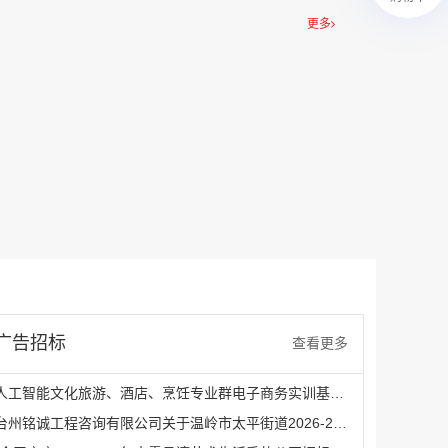
￥27600.00
更多
澳门有轨双层旅游巴士车身广告
￥27700.00
广告招标
查看更多
人工智能文化旅游、酒店、烹饪专业群电子商务实训基地项目采购公告
台州铭诚工程咨询有限公司关于温岭市太平街道2026-2027年广告制作社会宣传服务采购的公开招标公告