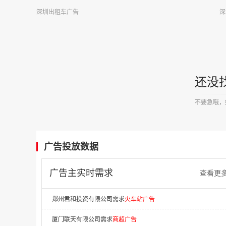
上海同济工程咨询有限公司需求
电梯广告
深圳出租车广告
深
东莞市汇祯商贸有限公司需求
电梯广告
广西文梦传媒有限公司需求
客运站广告
江苏优梦传媒需求
商超广告
还没
苏州星辰致远广告传媒有限公司需求
电梯广告
不要急哦，
辽宁财贸学院需求
否广告
法库索菲亚云尚整装有限公司需求
电梯广告
福州富盈彩科技有限公司需求
社区广告
广告投放数据
中允科技（天津）有限公司需求
移动广告
广告主实时需求
查看更
郑州君和投资有限公司需求
火车站广告
厦门联天有限公司需求
商超广告
江西帝集有限公司需求
影视娱乐广告