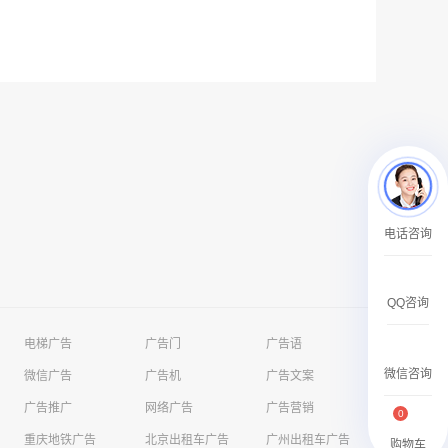
户外广告 河北社区道闸广告 河北小区道闸广告投放价格
￥1100.00
电话咨询
香港有轨双层旅游巴士车身广告
￥25300.00
QQ咨询
电梯广告
广告门
广告语
微信咨询
微信广告
广告机
广告文案
广告推广
网络广告
广告营销
0
重庆地铁广告
北京出租车广告
广州出租车广告
香港签名广告有轨双层巴士车身广告
购物车