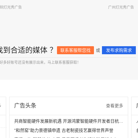
圳灯光秀广告
广州灯光秀广告
找到合适的媒体 ？
联系客服帮您找
或
发布求购需求
好多好账号还没有展示出来，马上联系客服获取！
广告头条
多
查看更多
共商智能硬件发展新机遇 开源鸿蒙智能硬件开发者日杭州站即将举行
“和然窑”助力景德镇申遗 古老制瓷技艺赢得世界声誉