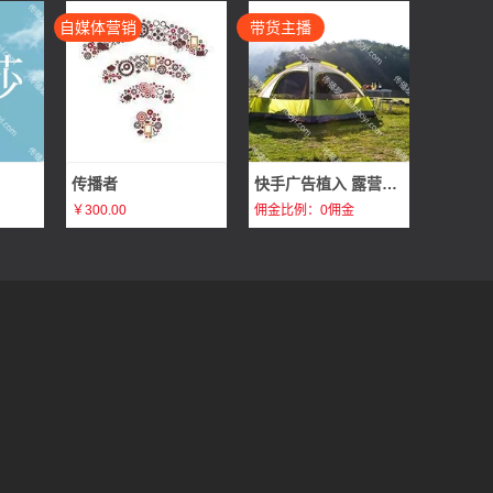
自媒体营销
带货主播
传播者
快手广告植入 露营旅行广告植入体验分享 打造企业爆款畅销产品
￥300.00
佣金比例：0佣金