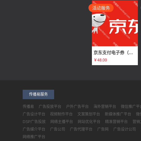
活动服务
重庆松州文化传媒需求
广告
合肥零百域智能科技有限公司需求
电梯广告
浙江网经社信息科技有限公司需求
否广告
武汉广告公司需求
电梯广告
京东支付电子券（原价50元 98折）
字节引力（天津）科技有限公司需求
黄V认证广告
￥48.00
武汉市坤灵广告策划有限公司需求
商超广告
爱科技技术有限公司需求
否广告
传播易服务
深圳市天然计划科技有限公司需求
否广告
传播易
广告投放平台
户外广告平台
海外营销平台
微信推广平
锦州达富企业服务有限公司需求
生活消费广告
广告设计平台
视频制作平台
文案策划平台
新媒体推广平台
微
DSP广告投放
网络主播平台
网站优化平台
精准营销平台
营销
广州创汇传媒科技有限公司需求
否广告
广告媒介平台
广告公司
广告代理平台
广告网
广告设计公司
橘子企业管理（北京）有限公司需求
网络推广广告
网络推广平台