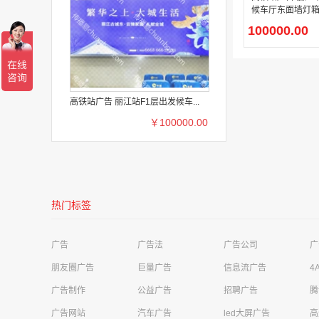
候车厅东面墙灯
100000.00
高铁站广告 丽江站F1层出发候车...
￥100000.00
深圳是明亮电子科技有限公司需求
影视娱乐广告
热门标签
河源美年大健康管理公司华达健康体检中心需求
高铁站广告
成都极简科技有限公司需求
移动广告
广告
广告法
广告公司
广
四川卓越云帆信息技术有限公司需求
财经投资广告
朋友圈广告
巨量广告
信息流广告
4
广告制作
公益广告
招聘广告
腾
荣先文化传媒有限公司需求
商超广告
广告网站
汽车广告
led大屏广告
高