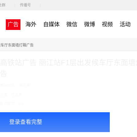
社群
传播号
广告
海外
自媒体
微信
微博
视频
活动
候车厅东面墙灯箱广告
高铁站广告 丽江站F1层出发候车厅东面墙
告
面向地区： 丽江市
分类：灯光秀
收费模式：cpt
广告投放注意事项：以上价格按年合作
登录查看完整
￥100000.00
价格：