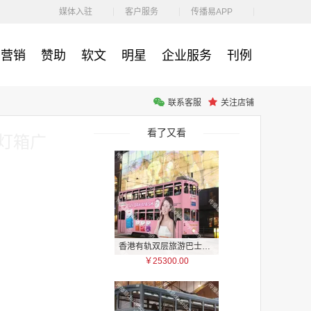
￥1100.00
媒体入驻
客户服务
传播易APP
营销
赞助
软文
明星
企业服务
刊例
联系客服
关注店铺
户外广告 河北社区道闸广告 河北小区道闸广告投放价格
￥1100.00
看了又看
灯箱广
香港有轨双层旅游巴士车身广告
￥25300.00