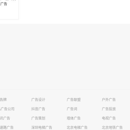
箱广告
告牌
广告设计
广告联盟
户外广告
A广告公司
抖音广告
广告词
广告投放
讯广告
广告策划
墙体广告
电视广告
速路广告
深圳电梯广告
北京电梯广告
北京地铁广告