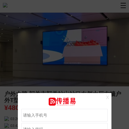
户外大牌 韶关市韶关站出站口左侧大厅右墙户
X
外T型广告牌广告投放
¥
48000.00
03:20:56
156****3374
联系了该媒体所在商家
03:42:33
158****0746
联系了该媒体所在商家