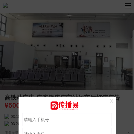
高铁站广告 广东肇庆广宁站候车厅灯箱广告
X
¥
50000.00
03:18:49
173****0620
联系了该媒体所在商家
03:20:56
156****3374
联系了该媒体所在商家
03:42:33
158****0746
联系了该媒体所在商家
服务参数
模式：cpt
,
分类：灯光秀
,
地区：肇庆市
,