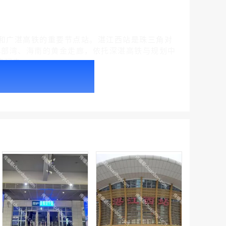
和广湛高铁的重要节点站。湛江西站是珠三角对
部湾、海南的‌黄金走廊‌，依托深湛高铁与规划中
门户‌。
腾讯新闻客户端闪屏广告_刊例价折扣3折
￥212.00
腾讯体育客户端闪屏广告_刊例价3折赛季（4月1日-8月8日）
￥212.00