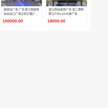
高铁站广告 广东湛江西高铁
湛江西站高铁广告 到二楼检
站出站口广场立柱灯箱广告
票口户外LED大屏广告
腾讯体育客户端闪屏广告_刊例价3折非赛季（8月9日-9月30日）
合作
100000.00
19000.00
￥212.00
成都春熙路银石广场场地广告位
￥308000.00
腾讯视频APP开屏广告_刊例价5折