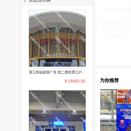
广告位详细
湛江西站位于
接北部湾、辐
的湛海高铁（
广告位案例
湛江西站高铁广告 到二楼检票口户...
为你推荐
￥19000.00