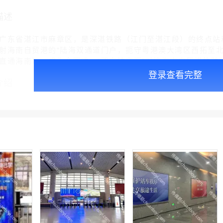
描述
广东省湛江市麻章区，是深湛铁路（江门至湛江段）的终点站
射海南自贸港的“陆海双通道门户，扼守粤港澳大湾区西拓至北
直通海南），成为全国唯一‌“双高铁交汇”对接海南自贸港的陆路
登录查看完整
介绍