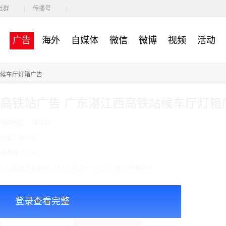
社群
传播号
广告
海外
自媒体
微信
微博
视频
活动
站候车厅灯箱广告
高铁站广告 广东湛江西高铁站候车厅灯箱
面向地区： 湛江市
分类：高铁站
收费模式：cpt
广告投放注意事项：以上价格为一个月的价格 制作费另付
￥80000.00
价格：
登录查看完整