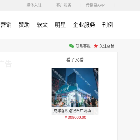
￥212.00
媒体入驻
客户服务
传播易APP
营销
赞助
软文
明星
企业服务
刊例
联系客服
关注店铺
腾讯体育客户端闪屏广告_刊例价3折非赛季（8月9日-9月30日）
￥212.00
看了又看
广告
成都春熙路银石广场场地广告位
￥308000.00