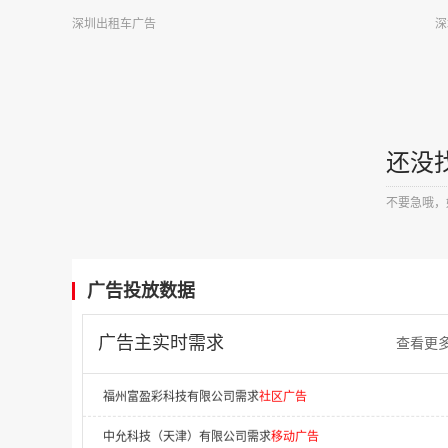
四川卓越云帆信息技术有限公司需求
财经投资广告
深圳出租车广告
深
荣先文化传媒有限公司需求
商超广告
上海同济工程咨询有限公司需求
电梯广告
东莞市汇祯商贸有限公司需求
电梯广告
还没
广西文梦传媒有限公司需求
客运站广告
不要急哦，
江苏优梦传媒需求
商超广告
苏州星辰致远广告传媒有限公司需求
电梯广告
辽宁财贸学院需求
否广告
广告投放数据
法库索菲亚云尚整装有限公司需求
电梯广告
广告主实时需求
查看更
福州富盈彩科技有限公司需求
社区广告
中允科技（天津）有限公司需求
移动广告
郑州君和投资有限公司需求
火车站广告