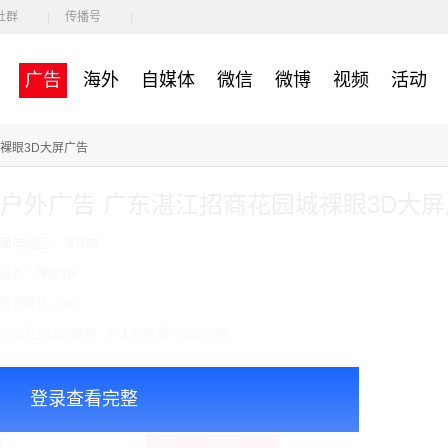
社群
传播号
广告
海外
自媒体
微信
微博
视频
活动
裸眼3D大屏广告
户外广告 广东湛江招商花园城裸眼3D大
面向地区： 湛江市
分类：裸眼3D
收费模式：cpt
广告投放注意事项：以上价格是一周的价格
￥12000.00
价格：
登录查看完整