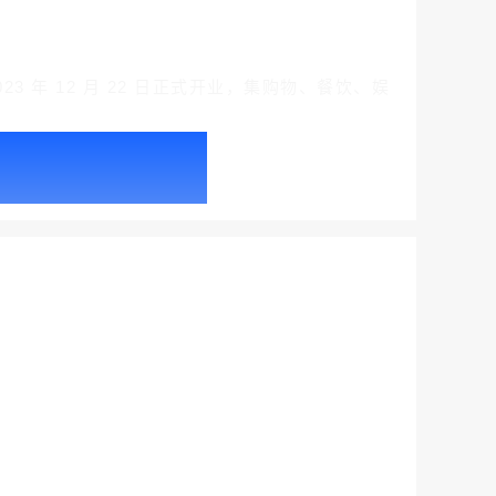
 年 12 月 22 日正式开业，集购物、餐饮、娱
腾讯新闻客户端闪屏广告_刊例价折扣3折
￥212.00
腾讯体育客户端闪屏广告_刊例价3折赛季（4月1日-8月8日）
￥212.00