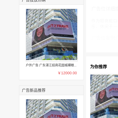
广告位详细
作为招商蛇口
乐、休闲于一体
广告位案例
户外广告 广东湛江招商花园城裸眼...
为你推荐
￥12000.00
广告新品推荐