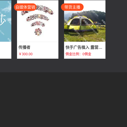
自媒体营销
带货主播
传播者
快手广告植入 露营旅行广告植入体验分享 打造企业爆款畅销产品
￥300.00
佣金比例：0佣金