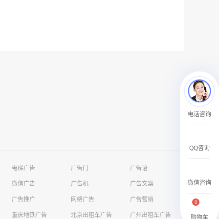
腾讯体育客户端闪屏广告_刊例价3折非赛季（8月9日-9月30日）
￥212.00
电话咨询
成都春熙路银石广场场地广告位
￥308000.00
QQ咨询
电梯广告
广告门
广告语
微信咨询
微信广告
广告机
广告文案
广告推广
网络广告
广告营销
0
重庆地铁广告
北京出租车广告
广州出租车广告
腾讯视频APP开屏广告_刊例价5折
购物车