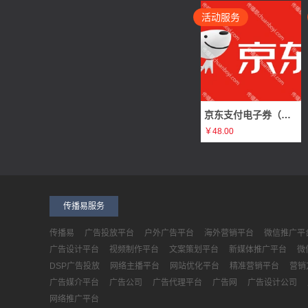
活动服务
郑州创运科技有限公司需求
移动广告
辽宁中恒信土地房地产资产评估有限公司需求
广告
重庆松州文化传媒需求
广告
合肥零百域智能科技有限公司需求
电梯广告
京东支付电子券（原价50元 98折）
￥48.00
浙江网经社信息科技有限公司需求
否广告
武汉广告公司需求
电梯广告
字节引力（天津）科技有限公司需求
黄V认证广告
传播易服务
武汉市坤灵广告策划有限公司需求
商超广告
传播易
广告投放平台
户外广告平台
海外营销平台
微信推广平
爱科技技术有限公司需求
否广告
广告设计平台
视频制作平台
文案策划平台
新媒体推广平台
微
DSP广告投放
网络主播平台
网站优化平台
精准营销平台
营销
深圳市天然计划科技有限公司需求
否广告
广告媒介平台
广告公司
广告代理平台
广告网
广告设计公司
锦州达富企业服务有限公司需求
生活消费广告
网络推广平台