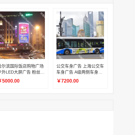
家
腾讯体育APP开屏广告_刊例价3折赛季（4月1日-8月8日）
￥1056000.00
家
家
家
家
腾讯体育APP开屏广告_刊例价3折非赛季（8月9日-9月30日）
哈尔滨国际饭店购物广场
公交车身广告 上海公交车
￥686400.00
户外LED大屏广告 粉丝应
车身广告 A级两侧车身广
援 生日祝福
告
5000.00
￥7200.00
腾讯视频客户端闪屏广告
￥60.00