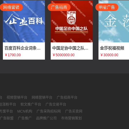
网络营销
广告招商
明星广告
百度百科企业词条编辑
中国足协中国之队体育赛事赞助广告招商（官方合作伙伴、官方支持品牌、官方供应商）
金莎祝福视频
￥1700.00
￥5000000.00
￥30000.00
台
视频营销平台
网络营销平台
广告招商平台
信涨粉平台
软文推广平台
广告交易平台
方案平台
MCN机构
广告采购招标网
广告买卖网
广告联盟
广告推广
品牌推广公司
市场营销策划