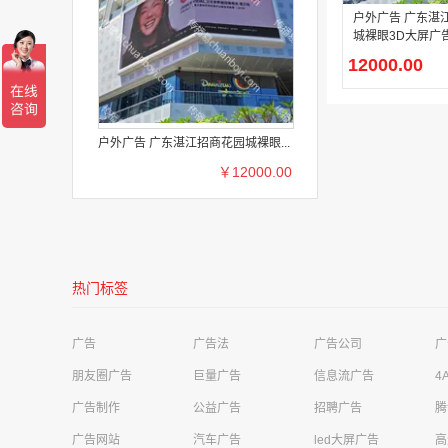
户外广告 广东湛
城裸眼3D大屏广
12000.00
户外广告 广东湛江招商花园城裸眼...
￥12000.00
热门标签
深圳是明亮电子科技有限公司需求
影视娱乐广告
广告
广告法
广告公司
广
河源美年大健康管理公司华达健康体检中心需求
高铁站广告
朋友圈广告
巨量广告
信息流广告
4
广告制作
公益广告
招聘广告
腾
成都极简科技有限公司需求
移动广告
广告网站
汽车广告
led大屏广告
高