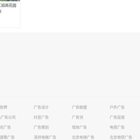
江招商花园
告
告牌
广告设计
广告联盟
户外广告
A广告公司
抖音广告
广告词
广告投放
讯广告
广告策划
墙体广告
电视广告
速路广告
深圳电梯广告
北京电梯广告
北京地铁广告