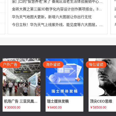
家门口的“智慧养老”来了 番禺区适老生活体验展销中心在HDL揭牌成立
金砖大赛之第三届3D数字化内容设计创作赛项搭台，3D数字化技术全流程实战演练机会来袭
华为天气地图大更新，新增六大图层让你出行无忧
今日立秋！华为天气上线紫外线、能见度等六大图层，出行前必看！
户外广告
海外营销
微信营销
机场广告 三亚凤凰国际机场T1国内出发刷屏广告推广
瑞士媒体发稿
顶尖CEO思维
￥30000.00
￥6400.00
￥58500.00