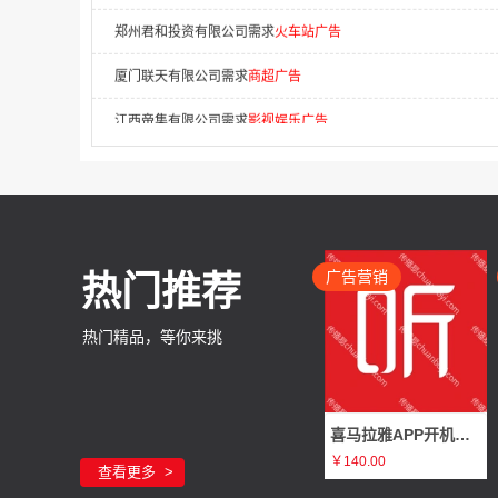
厦门联天有限公司需求
商超广告
江西帝集有限公司需求
影视娱乐广告
甘肃乐享老友荟养老发展有限公司需求
数码科技广告
山东隆泽工程项目管理有限公司需求
景区广告
湖南拓合传媒有限公司需求
商超广告
广东布拉泽尔环保科技有限公司需求
电梯广告
广告营销
热门推荐
二道区鸿太法律咨询服务中心需求
APP开机屏广告
热门精品，等你来挑
群多多（北京）广告传媒有限公司需求
移动广告
山东国购集采供应链有限公司需求
机场广告
喜马拉雅APP开机屏广告（静态图片 3秒/全屏/非全屏）
深圳市顶象技术（广告，市场）需求
广告
￥140.00
查看更多
上海聚彩电子科技有限公司需求
否广告