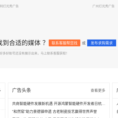
圳灯光秀广告
广州灯光秀广告
找到合适的媒体 ？
联系客服帮您找
或
发布求购需求
好多好账号还没有展示出来，马上联系客服获取！
广告头条
多
查看更多
共商智能硬件发展新机遇 开源鸿蒙智能硬件开发者日杭州站即将举行
“和然窑”助力景德镇申遗 古老制瓷技艺赢得世界声誉