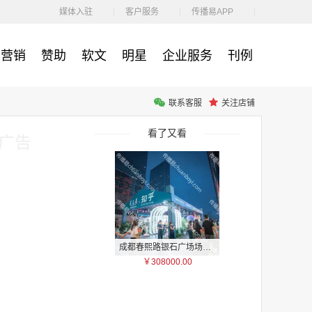
￥212.00
媒体入驻
客户服务
传播易APP
营销
赞助
软文
明星
企业服务
刊例
联系客服
关注店铺
腾讯体育客户端闪屏广告_刊例价3折非赛季（8月9日-9月30日）
￥212.00
看了又看
屏广告
成都春熙路银石广场场地广告位
￥308000.00