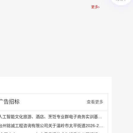
￥2359500.00
更多
腾讯新闻APP开屏广告_刊例价25折
￥1590000.00
广告招标
查看更多
人工智能文化旅游、酒店、烹饪专业群电子商务实训基地项目采购公告
台州铭诚工程咨询有限公司关于温岭市太平街道2026-2027年广告制作社会宣传服务采购的公开招标公告