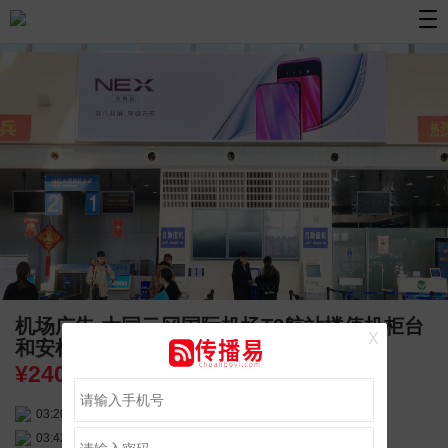
机场广告 大同云冈国际机场T2航站楼值机柜台
X
和安检口上方LED大屏广告
¥
240000.00
03:20:56
156****3374
联系了该媒体所在商家
03:42:33
158****0746
联系了该媒体所在商家