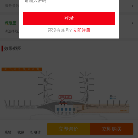
01:59:39
189****2617
联系了该媒体所在商家
服务参数
模式：cpt
,
分类：机场
,
地区：南宁市
,
12:40:20
177****7961
联系了该媒体所在商家
登录
04:12:36
181****8167
联系了该媒体所在商家
资金安全
商家实名
全程监管
04:16:44
181****0078
联系了该媒体所在商家
还没有账号?
立即注册
请选择线上担保交易，线下交易资金安全不受平台保护
01:50:54
192****2334
联系了该媒体所在商家
03:40:56
157****6971
联系了该媒体所在商家
效果截图
10:08:47
155****5272
联系了该媒体所在商家
02:32:27
176****3456
联系了该媒体所在商家
04:09:07
182****6963
联系了该媒体所在商家
11:44:28
130****3379
联系了该媒体所在商家
08:36:41
191****0991
联系了该媒体所在商家
05:24:34
186****8762
联系了该媒体所在商家
06:11:20
166****9198
联系了该媒体所在商家
05:17:23
182****1341
联系了该媒体所在商家
03:00:41
153****4020
联系了该媒体所在商家
08:52:47
155****6115
联系了该媒体所在商家
03:27:46
181****7631
联系了该媒体所在商家
立即询价
立即购买
03:18:49
173****0620
联系了该媒体所在商家
店铺
收藏
打电话