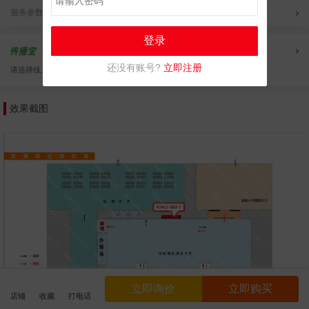
03:18:49
173****0620
联系了该媒体所在商家
服务参数
模式：cpt
,
分类：机场
,
地区：伊犁自治州
,
03:20:56
156****3374
联系了该媒体所在商家
登录
03:42:33
158****0746
联系了该媒体所在商家
资金安全
商家实名
全程监管
01:59:39
189****2617
联系了该媒体所在商家
还没有账号?
立即注册
请选择线上担保交易，线下交易资金安全不受平台保护
12:40:20
177****7961
联系了该媒体所在商家
04:12:36
181****8167
联系了该媒体所在商家
效果截图
04:16:44
181****0078
联系了该媒体所在商家
01:50:54
192****2334
联系了该媒体所在商家
03:40:56
157****6971
联系了该媒体所在商家
10:08:47
155****5272
联系了该媒体所在商家
02:32:27
176****3456
联系了该媒体所在商家
04:09:07
182****6963
联系了该媒体所在商家
11:44:28
130****3379
联系了该媒体所在商家
08:36:41
191****0991
联系了该媒体所在商家
05:24:34
186****8762
联系了该媒体所在商家
10:41:47
139****8472
联系了该媒体所在商家
02:28:16
183****1249
联系了该媒体所在商家
立即询价
立即购买
05:13:40
159****9700
联系了该媒体所在商家
店铺
收藏
打电话