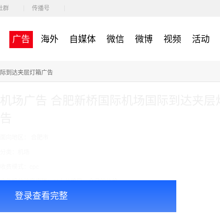
社群
传播号
广告
海外
自媒体
微信
微博
视频
活动
国际到达夹层灯箱广告
机场广告 合肥新桥国际机场国际到达夹层
告
面向地区： 合肥市
分类：机场
收费模式：cpc
广告投放注意事项：以上价格是一个月的价格
登录查看完整
￥65000.00
价格：