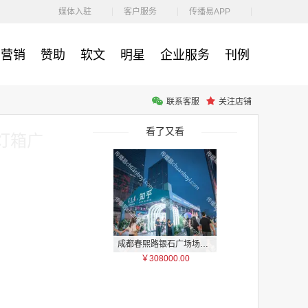
￥212.00
媒体入驻
客户服务
传播易APP
营销
赞助
软文
明星
企业服务
刊例
联系客服
关注店铺
腾讯体育客户端闪屏广告_刊例价3折非赛季（8月9日-9月30日）
￥212.00
看了又看
灯箱广
成都春熙路银石广场场地广告位
￥308000.00