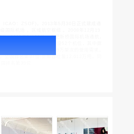
：HFE，ICAO：ZSOF)，2013年5月30日正式建成通
国际机场 ，区域航空枢纽 。2008年12月19
功 ;2013年5月30日，合肥新桥国际机场通航，
腾讯新闻客户端闪屏广告_刊例价折扣3折
10.85万平方米;民航站坪设52个机位，其中廊
￥212.00
、货邮吞吐量15万吨、飞机起降9万架次的使用需求。
%，全国排名第37位;货邮吞吐量12.012万吨，同
全国排名第39位
腾讯体育客户端闪屏广告_刊例价3折赛季（4月1日-8月8日）
￥212.00