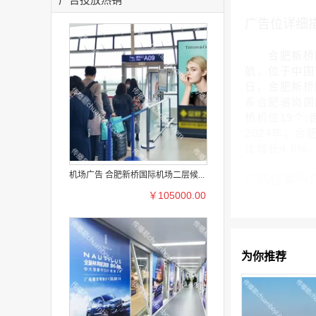
广告位详细
合肥新桥国际机场(
航，位于中国
日，合肥新桥国
系合肥骆岗国
桥机位19个
2024年，合
比增长4.8%
机场广告 合肥新桥国际机场二层候...
广告位案例
￥105000.00
为你推荐