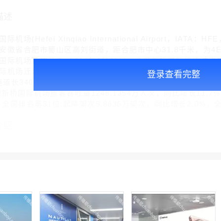
描述
Hefei Xinqiao International Airport，IATA
安徽省合肥市蜀山区高刘街道，距合肥市中心31.8千米，为4E级
际机场正式开工 ;2013年2月25日，合肥新桥国际机场试飞成
际机场迁建 。截至2024年11月，合肥新桥国际机场航站楼面积
登录查看完整
;跑道长3400米、宽45米;可满足年旅客吞吐量1100万人次
肥新桥国际机场旅客吞吐量1248.1354万人次，同比增长11.7
，全国排名第31位;起降架次9.8636万架次，同比增长2.0%，
介绍