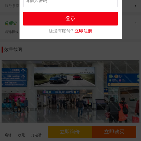
03:42:33
158****0746
联系了该媒体所在商家
服务参数
模式：cpt
,
分类：机场
,
地区：武汉市
,
01:59:39
189****2617
联系了该媒体所在商家
登录
12:40:20
177****7961
联系了该媒体所在商家
资金安全
商家实名
全程监管
04:12:36
181****8167
联系了该媒体所在商家
还没有账号?
立即注册
请选择线上担保交易，线下交易资金安全不受平台保护
04:16:44
181****0078
联系了该媒体所在商家
01:50:54
192****2334
联系了该媒体所在商家
效果截图
03:40:56
157****6971
联系了该媒体所在商家
10:08:47
155****5272
联系了该媒体所在商家
02:32:27
176****3456
联系了该媒体所在商家
04:09:07
182****6963
联系了该媒体所在商家
11:44:28
130****3379
联系了该媒体所在商家
08:36:41
191****0991
联系了该媒体所在商家
05:24:34
186****8762
联系了该媒体所在商家
06:11:20
166****9198
联系了该媒体所在商家
05:17:23
182****1341
联系了该媒体所在商家
05:13:40
159****9700
联系了该媒体所在商家
08:52:47
155****6115
联系了该媒体所在商家
立即询价
立即购买
03:27:46
181****7631
联系了该媒体所在商家
店铺
收藏
打电话