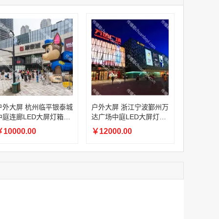
家
腾讯体育APP开屏广告_刊例价3折赛季（4月1日-8月8日）
家
￥1056000.00
家
家
家
家
家
腾讯体育APP开屏广告_刊例价3折非赛季（8月9日-9月30日）
户外大屏 杭州临平银泰城
户外大屏 浙江宁波鄞州万
￥686400.00
中庭连廊LED大屏灯箱广
达广场中庭LED大屏灯箱
告
广告
10000.00
￥12000.00
腾讯视频客户端闪屏广告
￥60.00