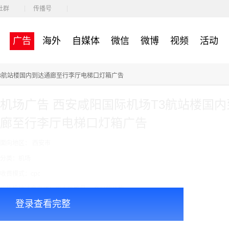
社群
传播号
广告
海外
自媒体
微信
微博
视频
活动
T3航站楼国内到达通廊至行李厅电梯口灯箱广告
机场广告 西安咸阳国际机场T3航站楼国内
廊至行李厅电梯口灯箱广告
面向地区： 西安市
分类：机场
收费模式：cpc
广告投放注意事项：以上价格是 一个月的价格
登录查看完整
￥425000.00
价格：