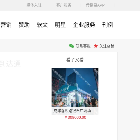
￥212.00
媒体入驻
客户服务
传播易APP
营销
赞助
软文
明星
企业服务
刊例
联系客服
关注店铺
腾讯体育客户端闪屏广告_刊例价3折非赛季（8月9日-9月30日）
￥212.00
看了又看
到达通
成都春熙路银石广场场地广告位
￥308000.00