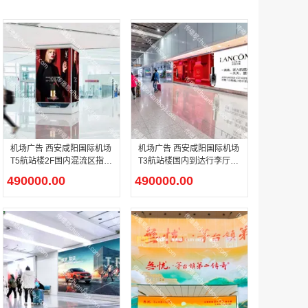
腾讯体育客户端闪屏广告_刊例价3折非赛季（8月9日-9月30日）
￥212.00
机场广告 西安咸阳国际机场
机场广告 西安咸阳国际机场
T5航站楼2F国内混流区指廊
T3航站楼国内到达行李厅出
前端汇聚处包柱灯箱广告
口墙面灯箱广告
成都春熙路银石广场场地广告位
490000.00
490000.00
￥308000.00
腾讯视频APP开屏广告_刊例价5折