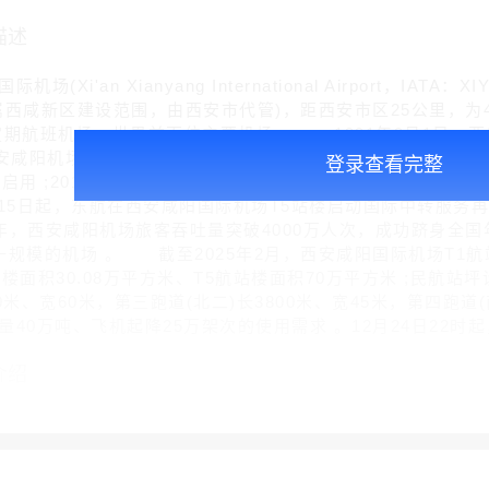
描述
(Xi'an Xianyang International Airport，IA
属西咸新区建设范围，由西安市代管)，距西安市区25公里，为
定期航班机场、世界前百位主要机场 。 1991年9月1日，西安
安咸阳机场正式通航 ;1995年8月16日，西安咸阳机场更名西安
登录查看完整
启用 ;2012年5月3日，西安咸阳国际机场T3航站楼开始使用 
月15日起，东航在西安咸阳国际机场T5站楼启动国际中转服务再
23年，西安咸阳机场旅客吞吐量突破4000万人次，成功跻身全
一规模的机场 。 截至2025年2月，西安咸阳国际机场T1航站
楼面积30.08万平方米、T5航站楼面积70万平方米 ;民航站坪
0米、宽60米，第三跑道(北二)长3800米、宽45米，第四跑道
量40万吨、飞机起降25万架次的使用需求 。12月24日22
介绍