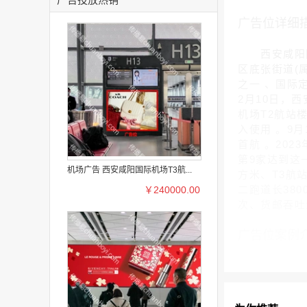
广告位详细
西安咸阳国际机场
区底张街道(
之一 、国际
2月10日，西
机场T2航站楼
入使用 。9
首航 。20
第9家达到这
机场广告 西安咸阳国际机场T3航...
方米、T3航站
二跑道长380
￥240000.00
次、货邮吞吐
广告位案例