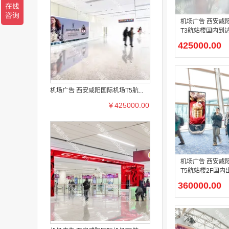
机场广告 西安咸
T3航站楼国内到
李厅电梯口灯箱
425000.00
机场广告 西安咸阳国际机场T5航...
￥425000.00
机场广告 西安咸
T5航站楼2F国
流区及国内1F远机
360000.00
屏广告