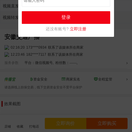
视频直发报价
¥19500.00元
加入购物车
登录
视频转发报价
不接单
加入购物车
还没有账号?
立即注册
安徽交通广播
02:16:20
173****0934
联系了该媒体所在商家
12:23:46
182****7117
联系了该媒体所在商家
11:18:36
131****1751
联系了该媒体所在商家
服务参数
平台：微信视频号
,
粉丝数：——
,
11:36:30
185****9935
联系了该媒体所在商家
05:48:23
137****4579
联系了该媒体所在商家
资金安全
商家实名
全程监管
02:54:47
176****4552
联系了该媒体所在商家
请选择线上担保交易，线下交易资金安全不受平台保护
03:56:53
180****0947
联系了该媒体所在商家
04:49:31
151****0520
联系了该媒体所在商家
效果截图
12:47:27
151****7936
联系了该媒体所在商家
04:06:21
199****8187
联系了该媒体所在商家
02:30:57
195****5584
联系了该媒体所在商家
立即询价
立即购买
03:25:44
188****4913
联系了该媒体所在商家
店铺
收藏
打电话