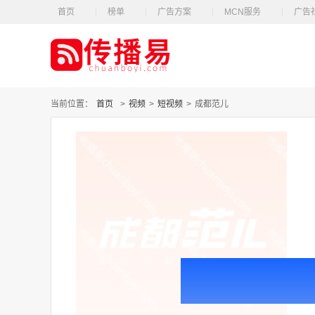
首页
榜单
广告方案
MCN服务
广告
当前位置：
首页
>
视频
>
短视频
>
成都范儿