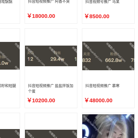
抖音短视频推广 阿香不哭
视频号推广 游戏锅锅
抖音视频号推广 马某
￥18000.00
￥8500.00
音短视频推广 菜籽和短腿
抖音短视频推广 盐盐拌饭加
抖音短视频推广 慕寒
个蛋
￥10200.00
￥48000.00