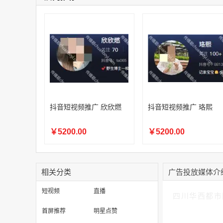
抖音短视频推广 欣欣燃
抖音短视频推广 珞熙
￥5200.00
￥5200.00
相关分类
广告投放媒体介
加入购物车
短视频
直播
四川华西都市
首屏推荐
明星点赞