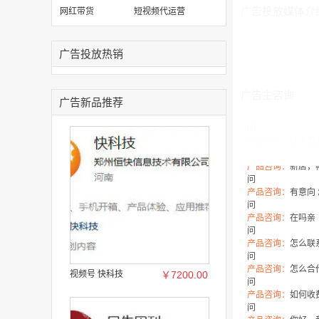
广告投放媒体介
网红带货
短视频代运营
四川华西都市
广告投放热销
广告主咨询
广告新品推荐
问
产品咨询：
这个怎
问
产品咨询：
新店，
问
产品咨询：
有意向
问
产品咨询：
在吗
问
产品咨询：
怎么联
问
产品咨询：
怎么合
视频号 快科技
￥7200.00
问
产品咨询：
如何收
问