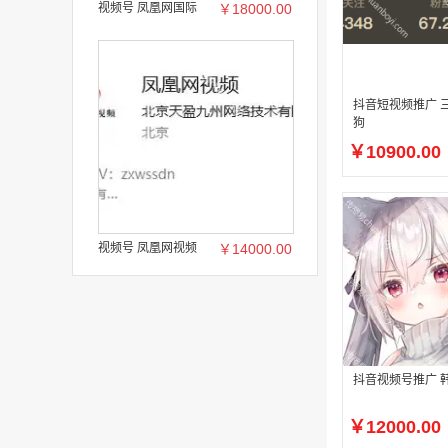
视频号 凤凰网国际
￥18000.00
抖音短视频推广 三儿是只小
狗
￥10900.00
视频号 凤凰网视频
￥14000.00
抖音
￥12000.00