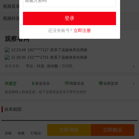
视频直发报价
¥25920.00元
加入购物车
登录
视频转发报价
不接单
加入购物车
还没有账号?
立即注册
观察者网
12:23:46
182****7117
联系了该媒体所在商家
11:18:36
131****1751
联系了该媒体所在商家
11:36:30
185****9935
联系了该媒体所在商家
服务参数
平台：抖音
,
粉丝数：53.6万
,
05:48:23
137****4579
联系了该媒体所在商家
02:54:47
176****4552
联系了该媒体所在商家
资金安全
商家实名
全程监管
03:56:53
180****0947
联系了该媒体所在商家
请选择线上担保交易，线下交易资金安全不受平台保护
04:49:31
151****0520
联系了该媒体所在商家
12:47:27
151****7936
联系了该媒体所在商家
效果截图
04:06:21
199****8187
联系了该媒体所在商家
02:30:57
195****5584
联系了该媒体所在商家
03:25:44
188****4913
联系了该媒体所在商家
立即询价
立即购买
06:45:19
135****3850
联系了该媒体所在商家
店铺
收藏
打电话