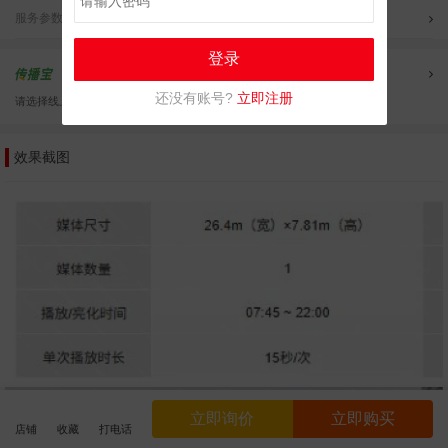
03:20:56
156****3374
联系了该媒体所在商家
服务参数
模式：cpt
,
分类：其它
,
地区：深圳市
,
03:42:33
158****0746
联系了该媒体所在商家
01:59:39
189****2617
联系了该媒体所在商家
登录
资金安全
商家实名
全程监管
12:40:20
177****7961
联系了该媒体所在商家
还没有账号?
立即注册
04:12:36
181****8167
联系了该媒体所在商家
请选择线上担保交易，线下交易资金安全不受平台保护
04:16:44
181****0078
联系了该媒体所在商家
01:50:54
192****2334
联系了该媒体所在商家
效果截图
03:40:56
157****6971
联系了该媒体所在商家
10:08:47
155****5272
联系了该媒体所在商家
02:32:27
176****3456
联系了该媒体所在商家
04:09:07
182****6963
联系了该媒体所在商家
11:44:28
130****3379
联系了该媒体所在商家
08:36:41
191****0991
联系了该媒体所在商家
05:24:34
186****8762
联系了该媒体所在商家
06:11:20
166****9198
联系了该媒体所在商家
05:17:23
182****1341
联系了该媒体所在商家
05:13:40
159****9700
联系了该媒体所在商家
08:52:47
155****6115
联系了该媒体所在商家
立即询价
立即购买
店铺
收藏
打电话