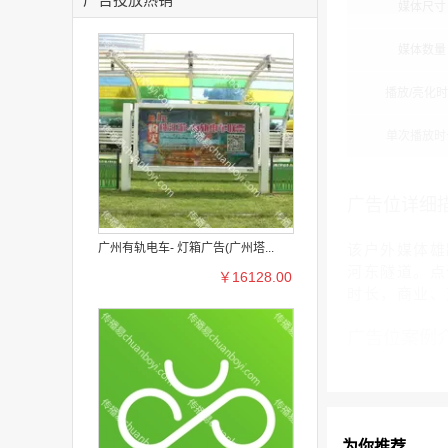
媒体尺寸
媒体数量
播放/亮化
单次播放时
广告位详细
广州有轨电车- 灯箱广告(广州塔...
该户外媒体雄
河东隧道。点
￥16128.00
时长，商业、
广告位案例
为你推荐