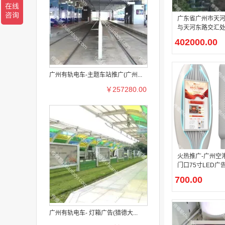
广东省广州市天
与天河东路交汇处 
牌酒店（太古汇
402000.00
设施户外弧形 LE
广州有轨电车-主题车站推广(广州...
￥257280.00
火热推广-广州空
门口75寸LED广
屏，共300条/天，
700.00
7天）
广州有轨电车- 灯箱广告(猎德大...