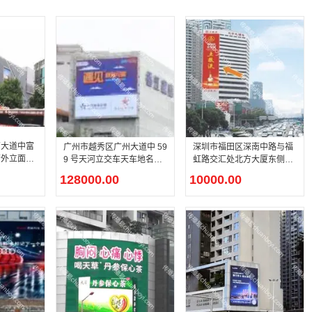
南大道中富
广州市越秀区广州大道中 59
深圳市福田区深南中路与福
街外立面江
9 号天河立交车天车地名车
虹路交汇处北方大厦东侧外
铁枢纽主干
城绿化带独立街边汽车商贸
立面华强北万亿数码商圈写
128000.00
10000.00
体屏介绍
主干道户外 LED 媒体屏介
字楼户外 LED 媒体屏介绍
绍