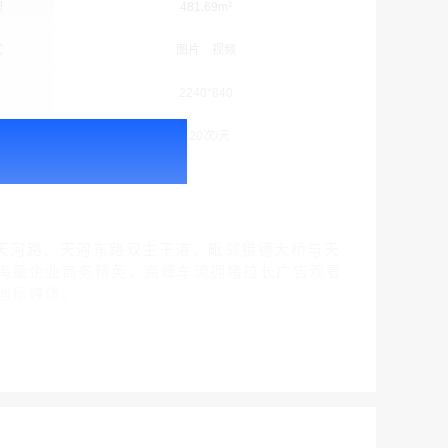
积
481.69m²
式
图片 视频
2240*840
次
120次/天
户外广告 北京社区道闸广告 北京小区道闸广告投放价格
￥1100.00
拥天河路、天河东路双主干道，毗邻猎德大桥与天
海量企业商务精英，高峰车流拥堵拉长广告观看
地标媒体。
户外广告 天津社区道闸广告 天津小区道闸广告投放价格
￥1100.00