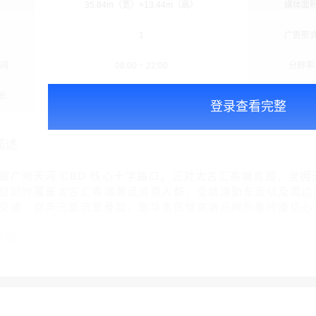
35.84m（宽）×13.44m（高）
媒体面
1
广告形
时间
08:00 ~ 22:00
分辨率
长
15秒/次
播放频
登录查看完整
描述
踞广州天河 CBD 核心十字路口，正对太古汇高端商圈，坐
位同时覆盖太古汇高端潮流消费人群、全城通勤车流以及周边
交通、商务三重流量叠加，是华南区域高端品牌形象传播核心
介绍