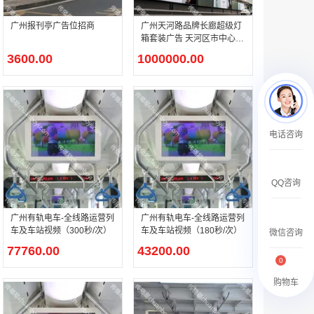
￥27600.00
广州报刊亭广告位招商
广州天河路品牌长廊超级灯
箱套装广告 天河区市中心灯
箱广告
3600.00
1000000.00
澳门有轨双层旅游巴士车身广告
电话咨询
￥27700.00
QQ咨询
广州有轨电车-全线路运营列
广州有轨电车-全线路运营列
车及车站视频（300秒/次）
车及车站视频（180秒/次）
微信咨询
77760.00
43200.00
0
购物车