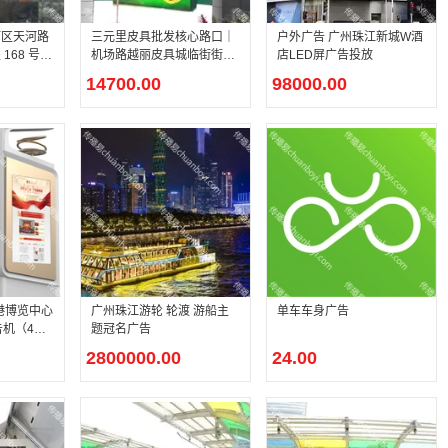
河区天河路
三元里皮具批发核心路口｜
户外广告 广州珠江新城W酒
168 号石
机场路越丽皮具城临街街边
店LED屏广告投放
）临街街边
高清 LED 广告大屏
14700.00
98000.00
D 广告媒
港博览中心
广州珠江游轮 轮渡 游船主
单车车身广告
告机（4面
题冠名广告
15s/条，
2800000.00
24.00