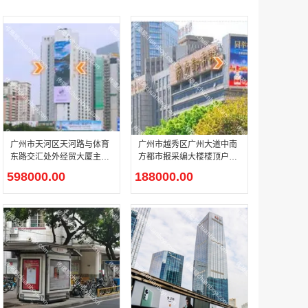
户外广告 河北社区道闸广告 河北小区道闸广告投放价格
￥1100.00
广州市天河区天河路与体育
广州市越秀区广州大道中南
东路交汇处外经贸大厦主楼
方都市报采编大楼楼顶户外
外立面金融主题户外道路 L
道路金融主题 LED 媒体屏
598000.00
188000.00
香港有轨双层旅游巴士车身广告
ED 媒体屏介绍
介绍
￥25300.00
香港签名广告有轨双层巴士车身广告