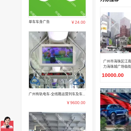
单车车身广告
￥24.00
广州市海珠区江
力海珠城广场临
南西综合商业地
10000.00
道户外 LED 媒
广州有轨电车-全线路运营列车及车...
￥9600.00