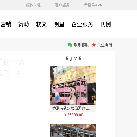
￥1100.00
媒体入驻
客户服务
传播易APP
营销
赞助
软文
明星
企业服务
刊例
联系客服
关注店铺
户外广告 河北社区道闸广告 河北小区道闸广告投放价格
￥1100.00
看了又看
 168
形 LE
香港有轨双层旅游巴士车身广告
￥25300.00