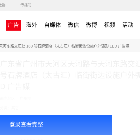
社群
传播号
广告
海外
自媒体
微信
微博
视频
活动
河东路交汇处 168 号石牌酒店（太古汇）临街街边设施户外弧形 LED 广告媒
广东省广州市天河区天河路与天河东路交汇处
号石牌酒店（太古汇）临街街边设施户外弧
D 广告媒
面向地区： 广州市
分类：其它
收费模式：cpt
登录查看完整
广告投放注意事项：1天起投