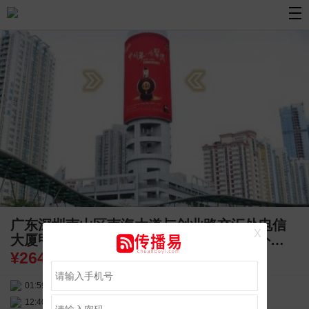
广东深圳南山区南海大道与创业路交汇处电信
X
大厦甲级写字楼湾区之心曲面裸眼 3D 户外
LED 媒体屏
¥
264000.00
01:59:39
189****2617
联系了该媒体所在商家
12:40:20
177****7961
联系了该媒体所在商家