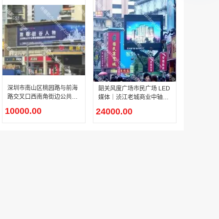
深圳市南山区桃园路与前海
韶关风度广场市民广场 LED
路交叉口西南角街边公共设
媒体｜浈江老城商业中轴线
施十字路口户外 LED 媒体
公共休闲广场全域可视品牌
10000.00
24000.00
屏介绍
数字传播大屏