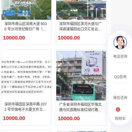
￥27600.00
深圳市南山区深南大道 903
深圳市福田区滨河大道与广
0 号沙河世纪假日广场（沙
深高速福田出口交汇处云松
河世纪大厦）主外立面华侨
大厦门前绿化带独立街边高
10000.00
10000.00
城文旅综合体甲级写字楼户
速入城主干道户外 LED 媒
外 LED 媒体屏介绍
体屏介绍
澳门有轨双层旅游巴士车身广告
电话咨询
￥27700.00
QQ咨询
微信咨询
深圳市福田区深南中路 207
广东省深圳市福田区华强北
2 号华强电子大厦主外立面
路与红荔路标准红绿灯路
0
深南中路主干道电子产业写
口、中洲圣廷苑酒店对面独
10000.00
10000.00
购物车
字楼户外 LED 媒体屏介绍
立绿化带立柱 LED 广告媒
体屏点