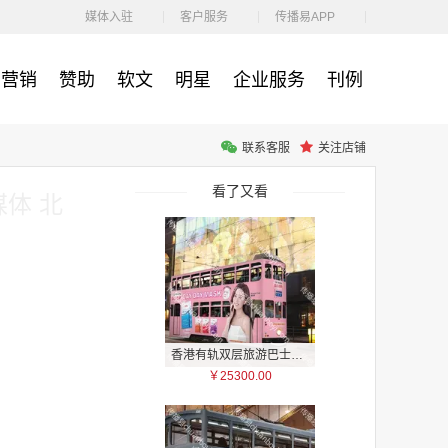
￥1100.00
媒体入驻
客户服务
传播易APP
营销
赞助
软文
明星
企业服务
刊例
联系客服
关注店铺
户外广告 河北社区道闸广告 河北小区道闸广告投放价格
￥1100.00
看了又看
体 北
香港有轨双层旅游巴士车身广告
￥25300.00