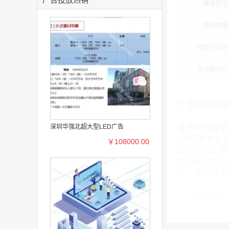
媒体尺寸
媒体数量
播放/亮化
单次播放时
广告位详细
深圳华强北超大型LED广告
覆盖深圳最繁
“国际都市名
￥108000.00
公交车线。背
时也是国内电
心，靠近五星
广告位案例