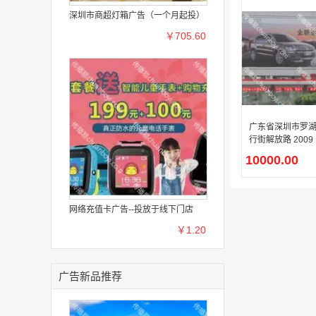
深圳市商超灯箱广告（一个月起投）
￥705.60
广东省深圳市罗
行街解放路 2009
百货西墙面市民广场
10000.00
广告媒体屏
网络充值卡广告--投放于线下门店
￥1.20
广告新品推荐