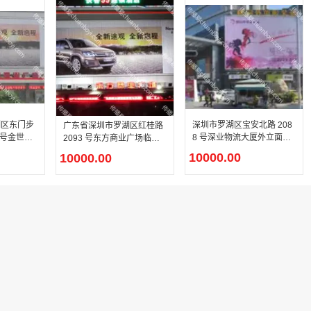
湖区东门步
深圳市罗湖区宝安北路 208
广东省深圳市罗湖区红桂路
 号金世界
8 号深业物流大厦外立面笋
2093 号东方商业广场临街
 LED
岗主干道商贸写字楼户外 L
市民广场 LED 广告媒体屏
10000.00
10000.00
ED 媒体屏介绍
点位详情