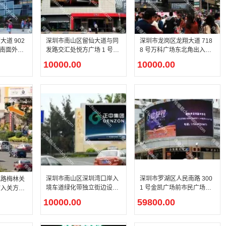
道 902
深圳市南山区留仙大道与同
深圳市龙岗区龙翔大道 718
场南面外立
发路交汇处悦方广场 1 号门
8 号万科广场东北角出入口
旅景区主干
顶部科创商圈综合商超主干
龙岗政务文化中心城市主干
10000.00
10000.00
ED 媒体
道户外 LED 媒体屏介绍
道综合商超户外 LED 媒体
屏介绍
深圳市南山区深圳湾口岸入
深圳市罗湖区人民南路 300
观路梅林关
境车道绿化带独立街边设施
1 号金凯广场前市民广场嘉
坊入关方向
深港跨境公路口岸户外 LED
宾路十字路口弧形商超户外
街边设施城
10000.00
59800.00
媒体屏介绍
LED 媒体屏介绍
LED 媒