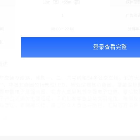
12m（宽）×55m（高）
媒体面
1
广告形
时间
08:00 ~ 22:00
分辨率
长
15秒/次
播放频
登录查看完整
描述
华交通枢纽路，地铁一、二、三号线和54条公交车线。北方大
片”，华强北商圈的标志性LED。地处深圳核心商圈，覆盖深圳
靠中国电子最强商圈。北方大厦屏毗邻华强电子世界、曼哈数
子产品流通的主要枢纽，手机批发零售业务文明全国。毗邻茂
级酒店，高端写字楼，覆盖受众人群出行路径，汇聚百万消费
介绍