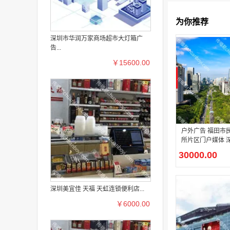
为你推荐
深圳市华润万家商场超市大灯箱广
告...
￥15600.00
户外广告 福田市
所片区门户媒体 
厦外立面全彩 LE
30000.00
源
深圳美宜佳 天福 天虹连锁便利店...
￥6000.00