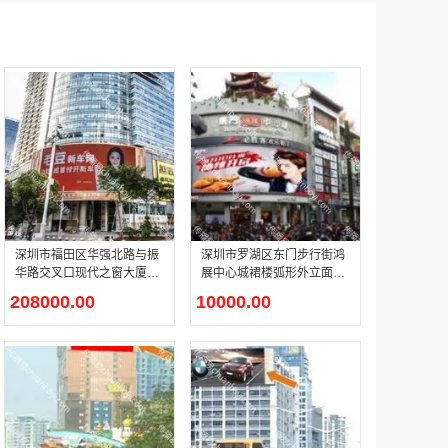
户外广告 河北社区道闸广告 河北小区道闸广告投放价格
￥1100.00
深圳市福田区华强北路与振
深圳市罗湖区东门步行街鸿
香港有轨双层旅游巴士车身广告
华路交叉口现代之窗大厦西
展中心城裙楼弧形外立面东
￥25300.00
北弧形外立面电子产业综合
门老城综合步行街商超户外
208000.00
10000.00
商圈主干道户外 LED 媒体
LED 媒体屏介绍
屏介绍
香港签名广告有轨双层巴士车身广告