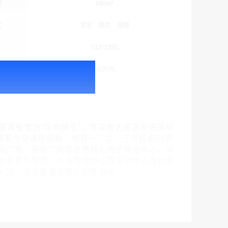
积
660m²
式
文字 图片 视频
512*1895
次
60次/天
户外广告 北京社区道闸广告 北京小区道闸广告投放价格
￥1100.00
厦屏被誉为“深圳屏王”，是深南大道正中央深圳
最繁华交通枢纽路，地铁一、二、三号线和54条
码广场、赛格广场等世界核心电子商业中心，同
业百货华强店、九方购物中心等深圳核心商业中
户外广告 天津社区道闸广告 天津小区道闸广告投放价格
人流，也是高端消费人群集聚地。
￥1100.00