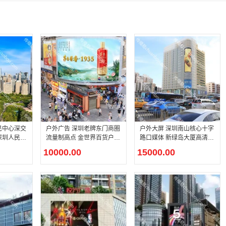
民中心深交
户外广告 深圳老牌东门商圈
户外大屏 深圳南山核心十字
深圳人民大
流量制高点 金世界百货户外
路口媒体 新绿岛大厦高清竖
D 广告资
大屏品牌宣传一站式投放
屏广告点位招商
10000.00
15000.00