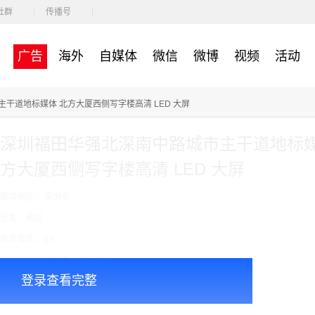
社群
传播号
广告
海外
自媒体
微信
微博
视频
活动
干道地标媒体 北方大厦西侧写字楼高清 LED 大屏
深圳福田华强北深南中路城市主干道地标媒
方大厦西侧写字楼高清 LED 大屏
面向地区： 深圳市
分类：商超
收费模式：cpt
广告投放注意事项：1周起投
登录查看完整
￥438000.00
价格：