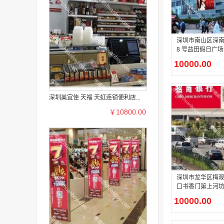
深圳市南山区深南大
8 号益田假日广
面华侨城 4A 文
10000.00
道高端商超户外 L
屏介绍
深圳美宜佳 天福 天虹连锁便利店...
￥10800.00
深圳市龙华区梅
口书香门第上河
右侧绿化带独立
10000.00
市关口主干道户外 
体屏介绍