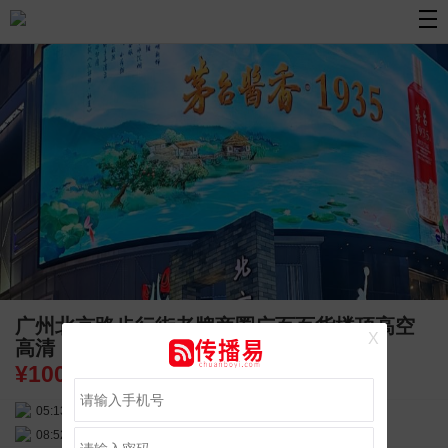
广州北京路步行街老牌商圈广百百货楼顶高空
X
高清 LED 巨幕媒体点位优势
¥
10000.00
05:13:40
159****9700
联系了该媒体所在商家
08:52:47
155****6115
联系了该媒体所在商家