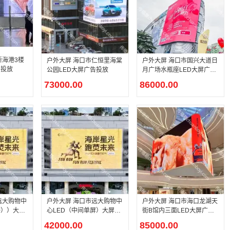
新海港3楼
户外大屏 海口市仁恒里海棠
户外大屏 海口市国兴大道日
告投放
公园LED大屏广告投放
月广场水瓶座LED大屏广告
投放
73000.00
86000.00
远大购物中
户外大屏 海口市远大购物中
户外大屏 海口市海口龙湖天
播））大屏
心LED（中间单屏）大屏广
街B馆内三面LED大屏广告
告投
投放
42000.00
85000.00