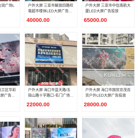
金润广场L
户外大屏 三亚市解放四路旺
户外大屏 三亚市中信南航大
毫超市楼体LED大屏广告投
厦LED大屏广告投放
放
40000.00
65000.00
美兰区华彩
户外大屏 海口市蓝天路/五
户外大屏 海口市国贸京茂百
大屏广告投
指山路十字路口-名门广场L
货户外LED大屏广告投放
ED大屏广告投放
22000.00
28000.00