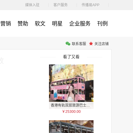
￥1100.00
媒体入驻
客户服务
传播易APP
营销
赞助
软文
明星
企业服务
刊例
联系客服
关注店铺
户外广告 河北社区道闸广告 河北小区道闸广告投放价格
￥1100.00
看了又看
放
香港有轨双层旅游巴士车身广告
￥25300.00