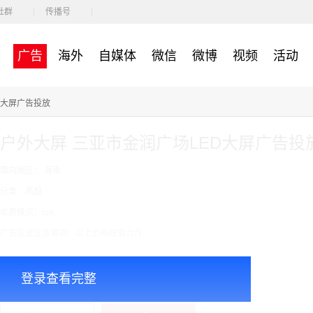
社群
传播号
广告
海外
自媒体
微信
微博
视频
活动
D大屏广告投放
户外大屏 三亚市金润广场LED大屏广告投
面向地区： 海南
分类：商超
收费模式：cpt
广告投放注意事项：以上价格按周合作
￥25000.00
价格：
登录查看完整