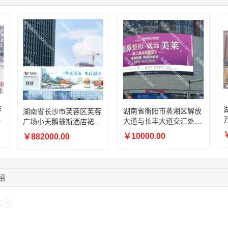
13:59:39
189****2617
联系了该媒体所在商
12:40:20
177****7961
联系了该媒体所在商
16:12:36
181****8167
联系了该媒体所在商
16:16:44
181****0078
联系了该媒体所在商
13:50:54
192****2334
联系了该媒体所在商
蓉
湖南省衡阳市蒸湘区解放
湖南省长沙市芙蓉区芙蓉
楼
大道与长丰大道交汇处今
广场小天鹅戴斯酒店裙楼
朝大厦商超卖场外立面高
巨型高清 LED 大屏
￥
￥10000.00
￥882000.00
清 LED 大屏
绍
信息