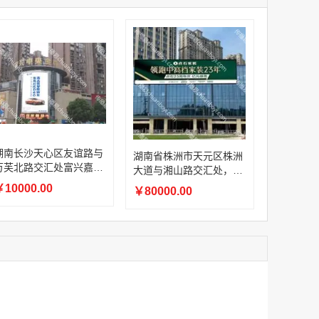
家
澳门签名广告有轨双层巴士车身广告
￥27600.00
家
家
家
家
香港双层巴士车身广告（含车顶）
湖南长沙天心区友谊路与
湖南省株洲市天元区株洲
￥77000.00
万芙北路交汇处富兴嘉城
大道与湘山路交汇处，体
商超卖场LED屏
育中心、红星美凯龙建材
10000.00
￥80000.00
家居市场旁型格 U 公馆家
居市场外立面高清 LED
大屏
2022年卫视拜年广告套餐
￥12000.00